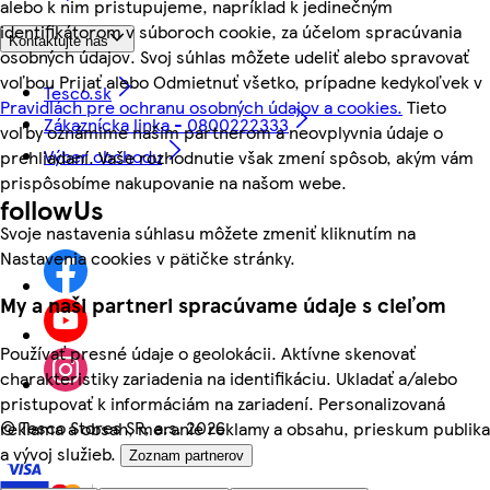
alebo k nim pristupujeme, napríklad k jedinečným
identifikátorom v súboroch cookie, za účelom spracúvania
Kontaktujte nás
osobných údajov. Svoj súhlas môžete udeliť alebo spravovať
voľbou Prijať alebo Odmietnuť všetko, prípadne kedykoľvek v
Tesco.sk
Pravidlách pre ochranu osobných údajov a cookies.
Tieto
Zákaznícka linka - 0800222333
voľby oznámime našim partnerom a neovplyvnia údaje o
Výber obchodu
prehliadaní. Vaše rozhodnutie však zmení spôsob, akým vám
prispôsobíme nakupovanie na našom webe.
followUs
Svoje nastavenia súhlasu môžete zmeniť kliknutím na
Nastavenia cookies v pätičke stránky.
My a naši partneri spracúvame údaje s cieľom
Používať presné údaje o geolokácii. Aktívne skenovať
charakteristiky zariadenia na identifikáciu. Ukladať a/alebo
pristupovať k informáciám na zariadení. Personalizovaná
©
Tesco Stores SR, a.s. 2026
reklama a obsah, meranie reklamy a obsahu, prieskum publika
a vývoj služieb.
Zoznam partnerov