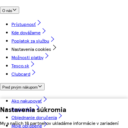
O nás
Prístupnosť
Kde dovážame
Poplatok za službu
Nastavenia cookies
Možnosti platby
Tesco.sk
Clubcard
Pred prvým nákupom
Ako nakupovať
Nastavenia súkromia
Registrácia
Objednanie doručenia
My a našich 18 partnerov ukladáme informácie v zariadení
Moje obľúbené