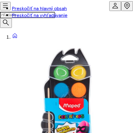
Preskočiť na hlavný obsah
Preskočiť na vyhľadávanie