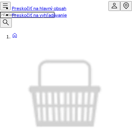
Preskočiť na hlavný obsah
Preskočiť na vyhľadávanie