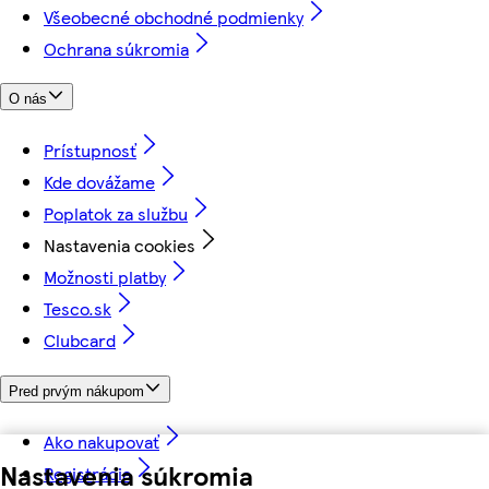
Všeobecné obchodné podmienky
Ochrana súkromia
O nás
Prístupnosť
Kde dovážame
Poplatok za službu
Nastavenia cookies
Možnosti platby
Tesco.sk
Clubcard
Pred prvým nákupom
Ako nakupovať
Nastavenia súkromia
Registrácia