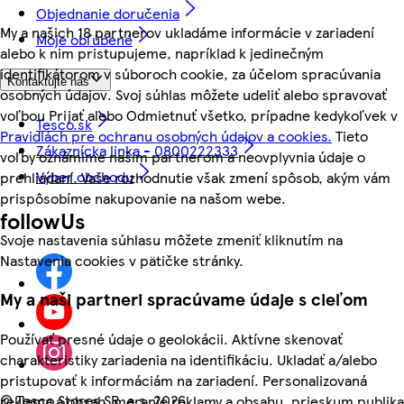
Objednanie doručenia
My a našich 18 partnerov ukladáme informácie v zariadení
Moje obľúbené
alebo k nim pristupujeme, napríklad k jedinečným
identifikátorom v súboroch cookie, za účelom spracúvania
Kontaktujte nás
osobných údajov. Svoj súhlas môžete udeliť alebo spravovať
voľbou Prijať alebo Odmietnuť všetko, prípadne kedykoľvek v
Tesco.sk
Pravidlách pre ochranu osobných údajov a cookies.
Tieto
Zákaznícka linka - 0800222333
voľby oznámime našim partnerom a neovplyvnia údaje o
Výber obchodu
prehliadaní. Vaše rozhodnutie však zmení spôsob, akým vám
prispôsobíme nakupovanie na našom webe.
followUs
Svoje nastavenia súhlasu môžete zmeniť kliknutím na
Nastavenia cookies v pätičke stránky.
My a naši partneri spracúvame údaje s cieľom
Používať presné údaje o geolokácii. Aktívne skenovať
charakteristiky zariadenia na identifikáciu. Ukladať a/alebo
pristupovať k informáciám na zariadení. Personalizovaná
©
Tesco Stores SR, a.s. 2026
reklama a obsah, meranie reklamy a obsahu, prieskum publika