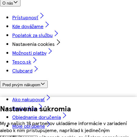
O nás
Prístupnosť
Kde dovážame
Poplatok za službu
Nastavenia cookies
Možnosti platby
Tesco.sk
Clubcard
Pred prvým nákupom
Ako nakupovať
Nastavenia súkromia
Registrácia
Objednanie doručenia
My a našich 18 partnerov ukladáme informácie v zariadení
Moje obľúbené
alebo k nim pristupujeme, napríklad k jedinečným