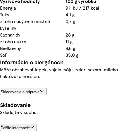
Výživové hodnoty
100 g výrobku
Energia
911 kJ / 217 kcal
Tuky
4,1 g
z toho nasýtené mastné
0,7 g
kyseliny
Sacharidy
28 g
z toho cukry
11 g
Bielkoviny
9,6 g
Soľ
35,0 g
Informácie o alergénoch
Môže obsahovať lepok, vajcia, sóju, zeler, sezam, mlieko
(laktózu) a horčicu.
Skladovanie a príprava
Skladovanie
Skladujte v suchu.
Ďalšie informácie