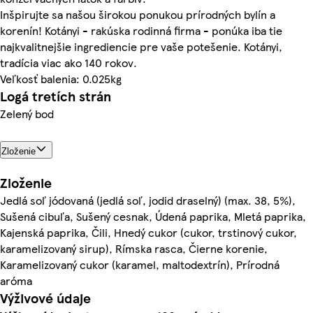
Inšpirujte sa našou širokou ponukou prírodných bylín a
korenín! Kotányi - rakúska rodinná firma - ponúka iba tie
najkvalitnejšie ingrediencie pre vaše potešenie. Kotányi,
tradícia viac ako 140 rokov.
Veľkosť balenia: 0.025kg
Logá tretích strán
Zelený bod
Zloženie
Zloženie
Jedlá soľ jódovaná (jedlá soľ, jodid draselný) (max. 38, 5%),
Sušená cibuľa, Sušený cesnak, Údená paprika, Mletá paprika,
Kajenská paprika, Čili, Hnedý cukor (cukor, trstinový cukor,
karamelizovaný sirup), Rímska rasca, Čierne korenie,
Karamelizovaný cukor (karamel, maltodextrín), Prírodná
aróma
Výživové údaje