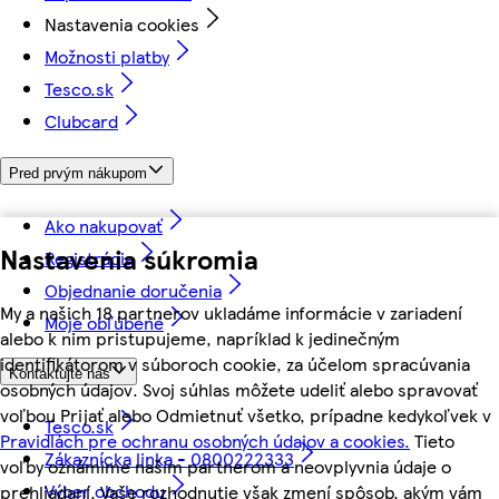
Nastavenia cookies
Možnosti platby
Tesco.sk
Clubcard
Pred prvým nákupom
Ako nakupovať
Nastavenia súkromia
Registrácia
Objednanie doručenia
My a našich 18 partnerov ukladáme informácie v zariadení
Moje obľúbené
alebo k nim pristupujeme, napríklad k jedinečným
identifikátorom v súboroch cookie, za účelom spracúvania
Kontaktujte nás
osobných údajov. Svoj súhlas môžete udeliť alebo spravovať
voľbou Prijať alebo Odmietnuť všetko, prípadne kedykoľvek v
Tesco.sk
Pravidlách pre ochranu osobných údajov a cookies.
Tieto
Zákaznícka linka - 0800222333
voľby oznámime našim partnerom a neovplyvnia údaje o
Výber obchodu
prehliadaní. Vaše rozhodnutie však zmení spôsob, akým vám