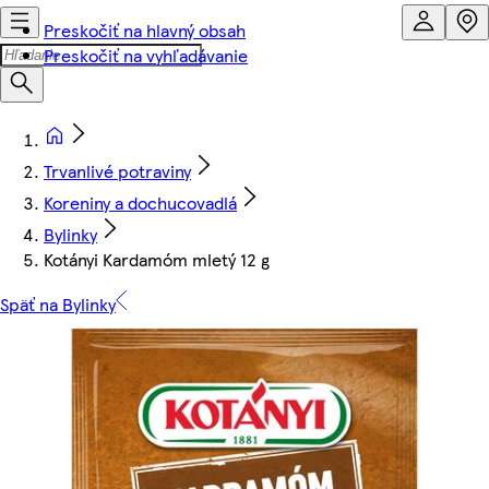
Preskočiť na hlavný obsah
Preskočiť na vyhľadávanie
Trvanlivé potraviny
Koreniny a dochucovadlá
Bylinky
Kotányi Kardamóm mletý 12 g
Späť na Bylinky