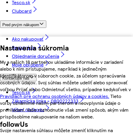
Tesco.sk
Clubcard
Pred prvým nákupom
Ako nakupovať
Nastavenia súkromia
Registrácia
Objednanie doručenia
My a našich 18 partnerov ukladáme informácie v zariadení
Moje obľúbené
alebo k nim pristupujeme, napríklad k jedinečným
identifikátorom v súboroch cookie, za účelom spracúvania
Kontaktujte nás
osobných údajov. Svoj súhlas môžete udeliť alebo spravovať
voľbou Prijať alebo Odmietnuť všetko, prípadne kedykoľvek v
Tesco.sk
Pravidlách pre ochranu osobných údajov a cookies.
Tieto
Zákaznícka linka - 0800222333
voľby oznámime našim partnerom a neovplyvnia údaje o
Výber obchodu
prehliadaní. Vaše rozhodnutie však zmení spôsob, akým vám
prispôsobíme nakupovanie na našom webe.
followUs
Svoje nastavenia súhlasu môžete zmeniť kliknutím na