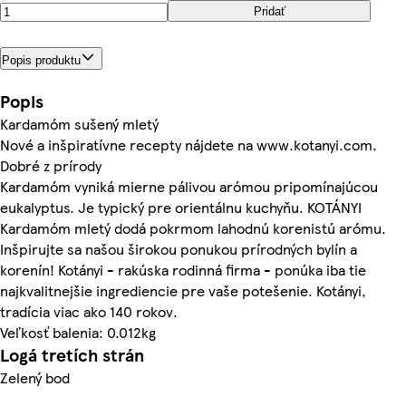
Pridať
Popis produktu
Popis
Kardamóm sušený mletý
Nové a inšpiratívne recepty nájdete na www.kotanyi.com.
Dobré z prírody
Kardamóm vyniká mierne pálivou arómou pripomínajúcou
eukalyptus. Je typický pre orientálnu kuchyňu. KOTÁNYI
Kardamóm mletý dodá pokrmom lahodnú korenistú arómu.
Inšpirujte sa našou širokou ponukou prírodných bylín a
korenín! Kotányi - rakúska rodinná firma - ponúka iba tie
najkvalitnejšie ingrediencie pre vaše potešenie. Kotányi,
tradícia viac ako 140 rokov.
Veľkosť balenia: 0.012kg
Logá tretích strán
Zelený bod