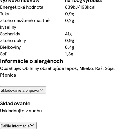
Výživové hodnoty
na 100g výrobku:
Energetická hodnota
839kJ/198kcal
Tuky
0,9g
z toho nasýtené mastné
0,2g
kyseliny
Sacharidy
41g
z toho cukry
0,9g
Bielkoviny
6,4g
Soľ
1,3g
Informácie o alergénoch
Obsahuje: Obilniny obsahujúce lepok, Mlieko, Raž, Sója,
Pšenica
Skladovanie a príprava
Skladovanie
Uskladňujte v suchu.
Ďalšie informácie