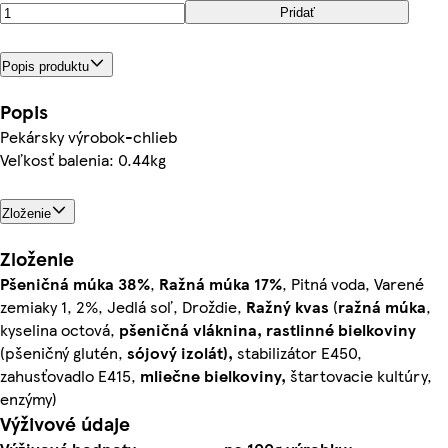
Pridať
Popis produktu
Popis
Pekársky výrobok-chlieb
Veľkosť balenia: 0.44kg
Zloženie
Zloženie
Pšeničná múka 38%
,
Ražná múka 17%
, Pitná voda, Varené
zemiaky 1, 2%, Jedlá soľ, Droždie,
Ražný kvas
(
ražná múka
,
kyselina octová,
pšeničná vláknina, rastlinné bielkoviny
(pšeničný glutén,
sójový izolát),
stabilizátor E450,
zahusťovadlo E415,
mliečne bielkoviny,
štartovacie kultúry,
enzýmy)
Výživové údaje