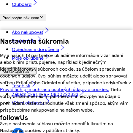
Clubcard
Pred prvým nákupom
Ako nakupovať
Nastavenia súkromia
Registrácia
Objednanie doručenia
My a našich 18 partnerov ukladáme informácie v zariadení
Moje obľúbené
alebo k nim pristupujeme, napríklad k jedinečným
identifikátorom v súboroch cookie, za účelom spracúvania
Kontaktujte nás
osobných údajov. Svoj súhlas môžete udeliť alebo spravovať
voľbou Prijať alebo Odmietnuť všetko, prípadne kedykoľvek v
Tesco.sk
Pravidlách pre ochranu osobných údajov a cookies.
Tieto
Zákaznícka linka - 0800222333
voľby oznámime našim partnerom a neovplyvnia údaje o
Výber obchodu
prehliadaní. Vaše rozhodnutie však zmení spôsob, akým vám
prispôsobíme nakupovanie na našom webe.
followUs
Svoje nastavenia súhlasu môžete zmeniť kliknutím na
Nastavenia cookies v pätičke stránky.