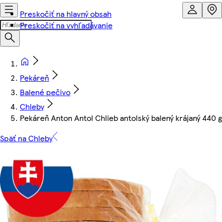
Preskočiť na hlavný obsah
Preskočiť na vyhľadávanie
Pekáreň
Balené pečivo
Chleby
Pekáreň Anton Antol Chlieb antolský balený krájaný 440 g
Späť na Chleby