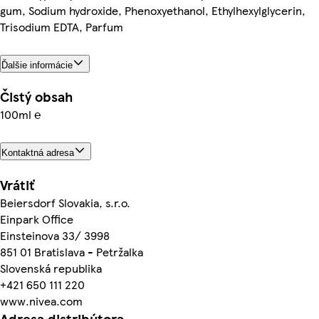
gum, Sodium hydroxide, Phenoxyethanol, Ethylhexylglycerin,
Trisodium EDTA, Parfum
Ďalšie informácie
Čistý obsah
100ml ℮
Kontaktná adresa
Vrátiť
Beiersdorf Slovakia, s.r.o.
Einpark Office
Einsteinova 33/ 3998
851 01 Bratislava - Petržalka
Slovenská republika
+421 650 111 220
www.nivea.com
Adresa distribútora