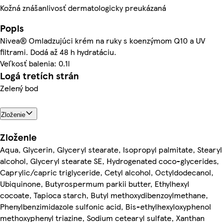
Kožná znášanlivosť dermatologicky preukázaná
Popis
Nivea® Omladzujúci krém na ruky s koenzýmom Q10 a UV
filtrami. Dodá až 48 h hydratáciu.
Veľkosť balenia: 0.1l
Logá tretích strán
Zelený bod
Zloženie
Zloženie
Aqua, Glycerin, Glyceryl stearate, Isopropyl palmitate, Stearyl
alcohol, Glyceryl stearate SE, Hydrogenated coco-glycerides,
Caprylic/capric triglyceride, Cetyl alcohol, Octyldodecanol,
Ubiquinone, Butyrospermum parkii butter, Ethylhexyl
cocoate, Tapioca starch, Butyl methoxydibenzoylmethane,
Phenylbenzimidazole sulfonic acid, Bis-ethylhexyloxyphenol
methoxyphenyl triazine, Sodium cetearyl sulfate, Xanthan