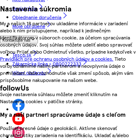
Nastavenia súkromia
Registrácia
Objednanie doručenia
My a našich 18 partnerov ukladáme informácie v zariadení
Moje obľúbené
alebo k nim pristupujeme, napríklad k jedinečným
identifikátorom v súboroch cookie, za účelom spracúvania
Kontaktujte nás
osobných údajov. Svoj súhlas môžete udeliť alebo spravovať
voľbou Prijať alebo Odmietnuť všetko, prípadne kedykoľvek v
Tesco.sk
Pravidlách pre ochranu osobných údajov a cookies.
Tieto
Zákaznícka linka - 0800222333
voľby oznámime našim partnerom a neovplyvnia údaje o
Výber obchodu
prehliadaní. Vaše rozhodnutie však zmení spôsob, akým vám
prispôsobíme nakupovanie na našom webe.
followUs
Svoje nastavenia súhlasu môžete zmeniť kliknutím na
Nastavenia cookies v pätičke stránky.
My a naši partneri spracúvame údaje s cieľom
Používať presné údaje o geolokácii. Aktívne skenovať
charakteristiky zariadenia na identifikáciu. Ukladať a/alebo