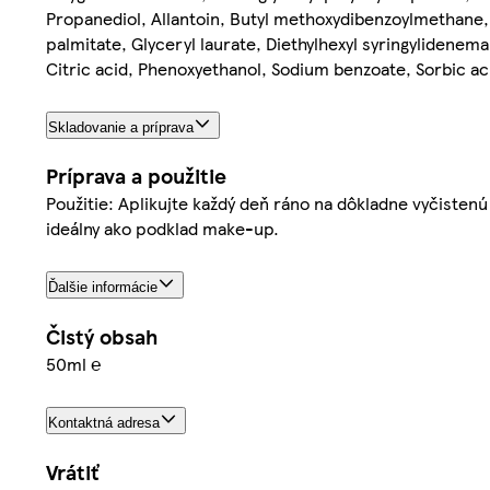
Propanediol, Allantoin, Butyl methoxydibenzoylmethane,
palmitate, Glyceryl laurate, Diethylhexyl syringylidene
Citric acid, Phenoxyethanol, Sodium benzoate, Sorbic aci
Skladovanie a príprava
Príprava a použitie
Použitie: Aplikujte každý deň ráno na dôkladne vyčistenú 
ideálny ako podklad make-up.
Ďalšie informácie
Čistý obsah
50ml ℮
Kontaktná adresa
Vrátiť