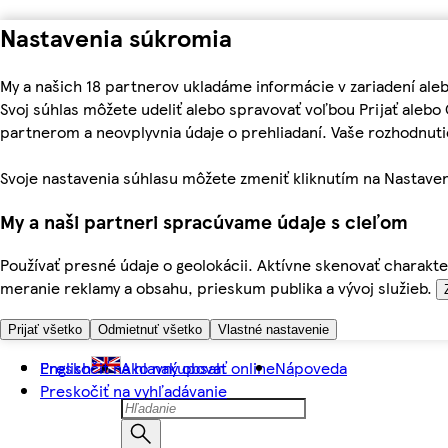
Nastavenia súkromia
My a našich 18 partnerov ukladáme informácie v zariadení ale
Svoj súhlas môžete udeliť alebo spravovať voľbou Prijať aleb
partnerom a neovplyvnia údaje o prehliadaní. Vaše rozhodnu
Svoje nastavenia súhlasu môžete zmeniť kliknutím na Nastaven
My a naši partneri spracúvame údaje s cieľom
Používať presné údaje o geolokácii. Aktívne skenovať charakter
meranie reklamy a obsahu, prieskum publika a vývoj služieb.
Prijať všetko
Odmietnuť všetko
Vlastné nastavenie
Preskočiť na hlavný obsah
English
Ako nakupovať online
Nápoveda
Preskočiť na vyhľadávanie