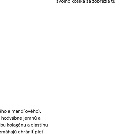
svojho košíka sa zobrazia tu
vého a mandľového),
ju hodvábne jemnú a
bu kolagénu a elastínu
pomáhajú chrániť pleť