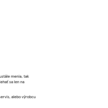
ustále menia, tak
iehať sa len na
servis, alebo výrobcu