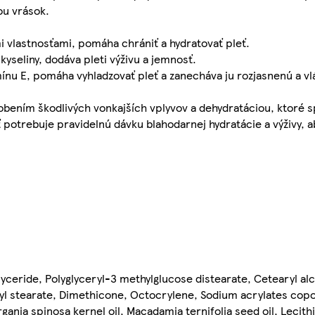
ou vrások.
i vlastnosťami, pomáha chrániť a hydratovať pleť.
seliny, dodáva pleti výživu a jemnosť.
mínu E, pomáha vyhladzovať pleť a zanecháva ju rozjasnenú a vl
bením škodlivých vonkajších vplyvov a dehydratáciou, ktoré s
eť potrebuje pravidelnú dávku blahodarnej hydratácie a výživy, a
lyceride, Polyglyceryl-3 methylglucose distearate, Cetearyl alc
yl stearate, Dimethicone, Octocrylene, Sodium acrylates cop
rgania spinosa kernel oil, Macadamia ternifolia seed oil, Lecith