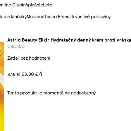
nline Club
Inšpirácie
Leto
so a lahôdky
Mrazené
Tesco Finest
Trvanlivé potraviny
Astrid Beauty Elixir Hydratačný denný krém proti vrásk
Zatiaľ bez hodnotení
163,80 €/l
8,19 €
Tento produkt je momentálne nedostupný