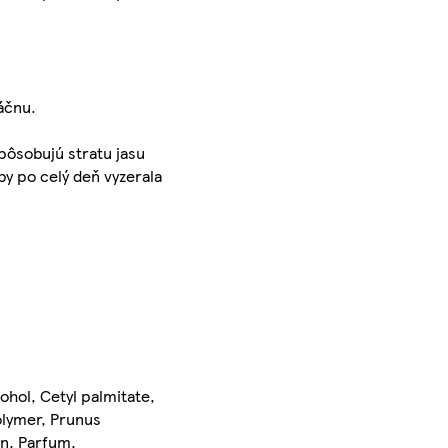
áčnu.
pôsobujú stratu jasu
by po celý deň vyzerala
ohol, Cetyl palmitate,
olymer, Prunus
in, Parfum,