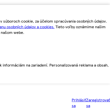
m v súboroch cookie, za účelom spracúvania osobných údajov.
anu osobných údajov a cookies.
Tieto voľby oznámime našim
a našom webe.
ť k informáciám na zariadení. Personalizovaná reklama a obsah,
Prihlásiť
Zaregistrovať
sa
sa