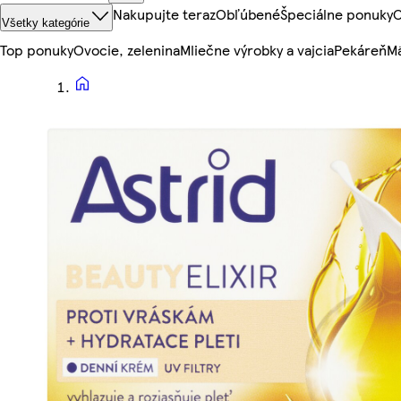
Nakupujte teraz
Obľúbené
Špeciálne ponuky
O
Všetky kategórie
Top ponuky
Ovocie, zelenina
Mliečne výrobky a vajcia
Pekáreň
Mä