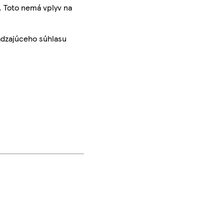
. Toto nemá vplyv na
ádzajúceho súhlasu