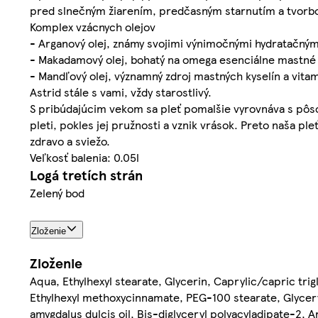
pred slnečným žiarením, predčasným starnutím a tvorb
Komplex vzácnych olejov
- Arganový olej, známy svojimi výnimočnými hydratačným
- Makadamový olej, bohatý na omega esenciálne mastné ky
- Mandľový olej, významný zdroj mastných kyselín a vita
Astrid stále s vami, vždy starostlivý.
S pribúdajúcim vekom sa pleť pomalšie vyrovnáva s pôso
pleti, pokles jej pružnosti a vznik vrások. Preto naša pl
zdravo a sviežo.
Veľkosť balenia: 0.05l
Logá tretích strán
Zelený bod
Zloženie
Zloženie
Aqua, Ethylhexyl stearate, Glycerin, Caprylic/capric trig
Ethylhexyl methoxycinnamate, PEG-100 stearate, Glycer
amygdalus dulcis oil, Bis-diglyceryl polyacyladipate-2, A