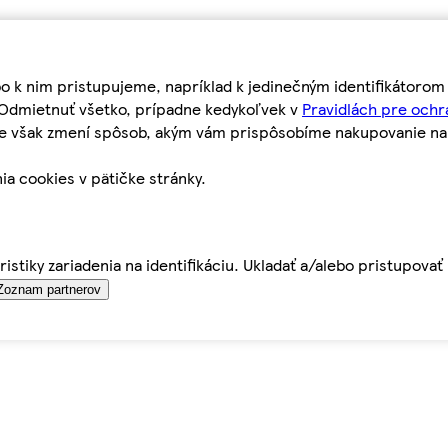
bo k nim pristupujeme, napríklad k jedinečným identifikátoro
o Odmietnuť všetko, prípadne kedykoľvek v
Pravidlách pre ochr
tie však zmení spôsob, akým vám prispôsobíme nakupovanie n
ia cookies v pätičke stránky.
istiky zariadenia na identifikáciu. Ukladať a/alebo pristupova
Zoznam partnerov