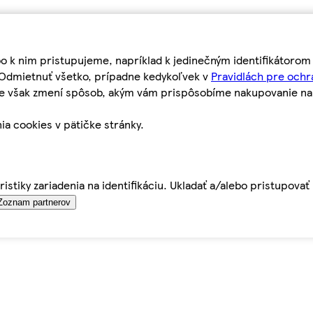
bo k nim pristupujeme, napríklad k jedinečným identifikátoro
o Odmietnuť všetko, prípadne kedykoľvek v
Pravidlách pre ochr
tie však zmení spôsob, akým vám prispôsobíme nakupovanie n
ia cookies v pätičke stránky.
istiky zariadenia na identifikáciu. Ukladať a/alebo pristupova
Zoznam partnerov