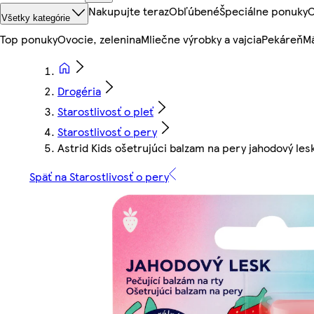
Nakupujte teraz
Obľúbené
Špeciálne ponuky
O
Všetky kategórie
Top ponuky
Ovocie, zelenina
Mliečne výrobky a vajcia
Pekáreň
Mä
Drogéria
Starostlivosť o pleť
Starostlivosť o pery
Astrid Kids ošetrujúci balzam na pery jahodový lesk
Späť na Starostlivosť o pery