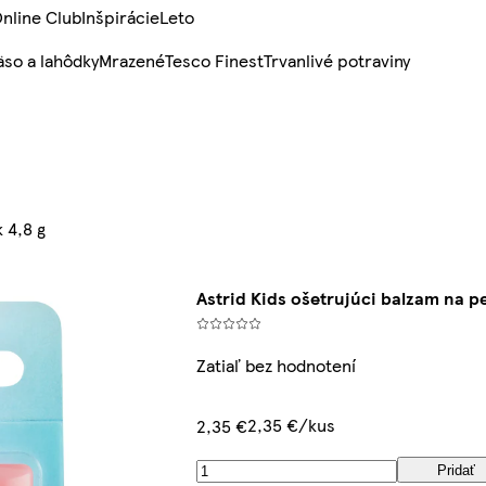
nline Club
Inšpirácie
Leto
so a lahôdky
Mrazené
Tesco Finest
Trvanlivé potraviny
 4,8 g
Astrid Kids ošetrujúci balzam na p
Zatiaľ bez hodnotení
2,35 €/kus
2,35 €
Pridať