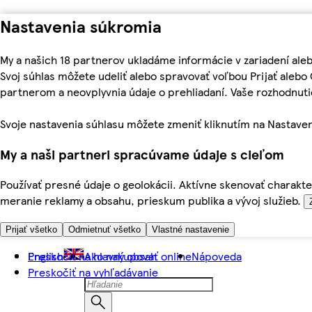
Nastavenia súkromia
My a našich 18 partnerov ukladáme informácie v zariadení ale
Svoj súhlas môžete udeliť alebo spravovať voľbou Prijať aleb
partnerom a neovplyvnia údaje o prehliadaní. Vaše rozhodnu
Svoje nastavenia súhlasu môžete zmeniť kliknutím na Nastaven
My a naši partneri spracúvame údaje s cieľom
Používať presné údaje o geolokácii. Aktívne skenovať charakter
meranie reklamy a obsahu, prieskum publika a vývoj služieb.
Prijať všetko
Odmietnuť všetko
Vlastné nastavenie
Preskočiť na hlavný obsah
English
Ako nakupovať online
Nápoveda
Preskočiť na vyhľadávanie