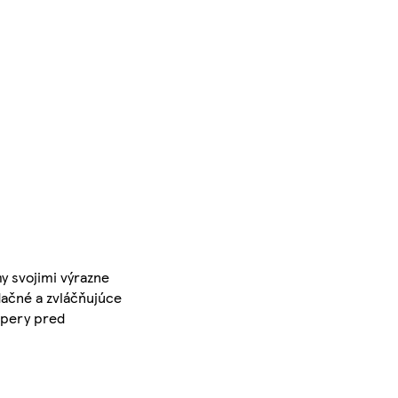
y svojimi výrazne
dačné a zvláčňujúce
 pery pred