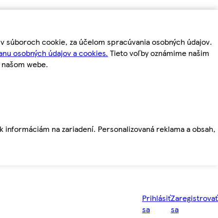
m v súboroch cookie, za účelom spracúvania osobných údajov.
anu osobných údajov a cookies.
Tieto voľby oznámime našim
a našom webe.
ť k informáciám na zariadení. Personalizovaná reklama a obsah,
Prihlásiť
Zaregistrovať
sa
sa