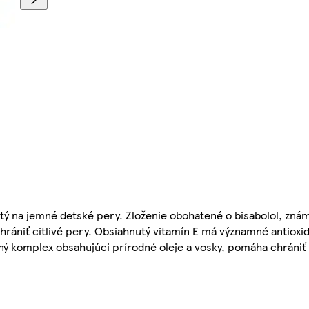
utý na jemné detské pery. Zloženie obohatené o bisabolol, znám
hrániť citlivé pery. Obsiahnutý vitamín E má významné antioxi
čný komplex obsahujúci prírodné oleje a vosky, pomáha chrániť