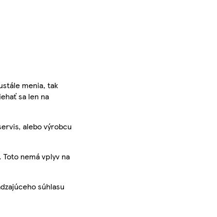
ustále menia, tak
iehať sa len na
servis, alebo výrobcu
. Toto nemá vplyv na
ádzajúceho súhlasu