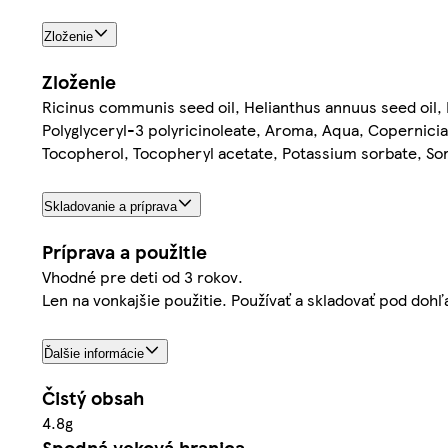
Zloženie
Zloženie
Ricinus communis seed oil, Helianthus annuus seed oil,
Polyglyceryl-3 polyricinoleate, Aroma, Aqua, Copernicia 
Tocopherol, Tocopheryl acetate, Potassium sorbate, Sorb
Skladovanie a príprava
Príprava a použitie
Vhodné pre deti od 3 rokov.
Len na vonkajšie použitie. Používať a skladovať pod doh
Ďalšie informácie
Čistý obsah
4.8g
Spodná veková hranica