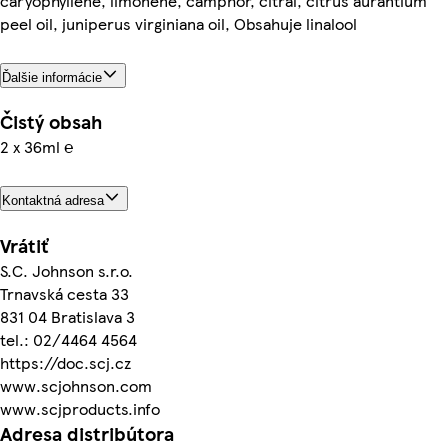
caryophyllene, limonene, camphor, citral, citrus aurantium
peel oil, juniperus virginiana oil, Obsahuje linalool
Ďalšie informácie
Čistý obsah
2 x 36ml ℮
Kontaktná adresa
Vrátiť
S.C. Johnson s.r.o.
Trnavská cesta 33
831 04 Bratislava 3
tel.: 02/4464 4564
https://doc.scj.cz
www.scjohnson.com
www.scjproducts.info
Adresa distribútora