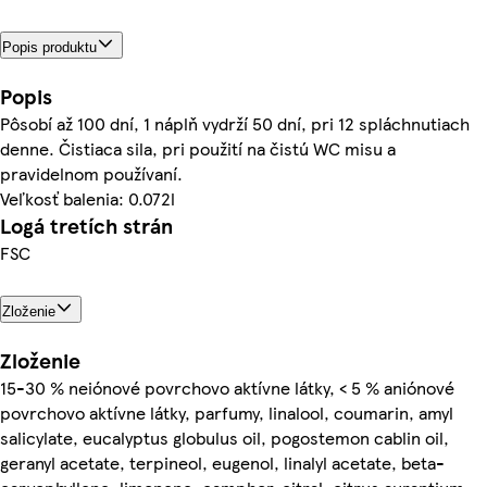
Popis produktu
Popis
Pôsobí až 100 dní, 1 náplň vydrží 50 dní, pri 12 spláchnutiach
denne. Čistiaca sila, pri použití na čistú WC misu a
pravidelnom používaní.
Veľkosť balenia: 0.072l
Logá tretích strán
FSC
Zloženie
Zloženie
15-30 % neiónové povrchovo aktívne látky, < 5 % aniónové
povrchovo aktívne látky, parfumy, linalool, coumarin, amyl
salicylate, eucalyptus globulus oil, pogostemon cablin oil,
geranyl acetate, terpineol, eugenol, linalyl acetate, beta-