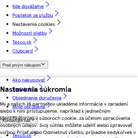
Kde dovážame
Poplatok za službu
Nastavenia cookies
Možnosti platby
Tesco.sk
Clubcard
Pred prvým nákupom
Ako nakupovať
Nastavenia súkromia
Registrácia
Objednanie doručenia
My a našich 18 partnerov ukladáme informácie v zariadení
Moje obľúbené
alebo k nim pristupujeme, napríklad k jedinečným
identifikátorom v súboroch cookie, za účelom spracúvania
Kontaktujte nás
osobných údajov. Svoj súhlas môžete udeliť alebo spravovať
voľbou Prijať alebo Odmietnuť všetko, prípadne kedykoľvek v
Tesco.sk