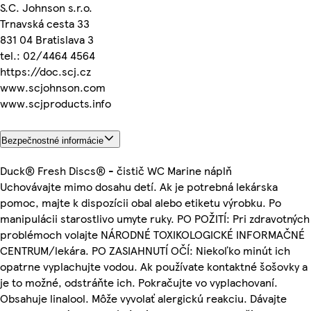
S.C. Johnson s.r.o.
Trnavská cesta 33
831 04 Bratislava 3
tel.: 02/4464 4564
https://doc.scj.cz
www.scjohnson.com
www.scjproducts.info
Bezpečnostné informácie
Duck® Fresh Discs® - čistič WC Marine náplň
Uchovávajte mimo dosahu detí. Ak je potrebná lekárska
pomoc, majte k dispozícii obal alebo etiketu výrobku. Po
manipulácii starostlivo umyte ruky. PO POŽITÍ: Pri zdravotných
problémoch volajte NÁRODNÉ TOXIKOLOGICKÉ INFORMAČNÉ
CENTRUM/lekára. PO ZASIAHNUTÍ OČÍ: Niekoľko minút ich
opatrne vyplachujte vodou. Ak používate kontaktné šošovky a
je to možné, odstráňte ich. Pokračujte vo vyplachovaní.
Obsahuje linalool. Môže vyvolať alergickú reakciu. Dávajte