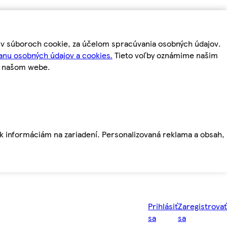
m v súboroch cookie, za účelom spracúvania osobných údajov.
anu osobných údajov a cookies.
Tieto voľby oznámime našim
a našom webe.
ť k informáciám na zariadení. Personalizovaná reklama a obsah,
Prihlásiť
Zaregistrovať
sa
sa