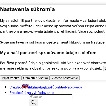
Nastavenia súkromia
My a našich 18 partnerov ukladáme informácie v zariadení ale
Svoj súhlas môžete udeliť alebo spravovať voľbou Prijať aleb
partnerom a neovplyvnia údaje o prehliadaní. Vaše rozhodnu
Svoje nastavenia súhlasu môžete zmeniť kliknutím na Nastaven
My a naši partneri spracúvame údaje s cieľom
Používať presné údaje o geolokácii. Aktívne skenovať charakter
meranie reklamy a obsahu, prieskum publika a vývoj služieb.
Prijať všetko
Odmietnuť všetko
Vlastné nastavenie
Preskočiť na hlavný obsah
English
Ako nakupovať online
Nápoveda
Preskočiť na vyhľadávanie