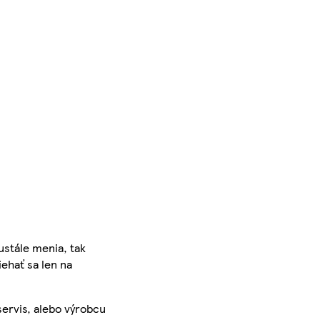
ustále menia, tak
iehať sa len na
servis, alebo výrobcu