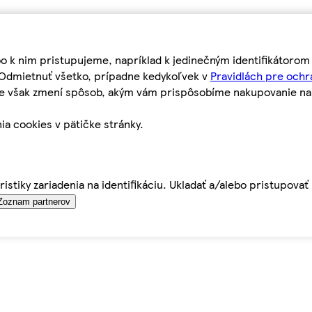
bo k nim pristupujeme, napríklad k jedinečným identifikátoro
o Odmietnuť všetko, prípadne kedykoľvek v
Pravidlách pre ochr
tie však zmení spôsob, akým vám prispôsobíme nakupovanie n
ia cookies v pätičke stránky.
istiky zariadenia na identifikáciu. Ukladať a/alebo pristupova
Zoznam partnerov