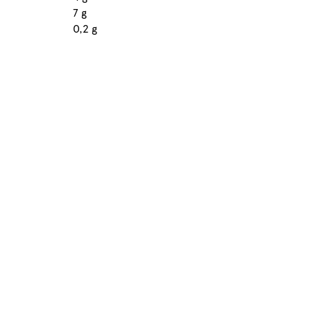
7 g
0,2 g