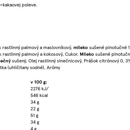
-kakaovej poleve.
k rastlinný palmový a maslovníkový,
mlieko
sušené plnotučné 1
 rastlinný palmový a kokosový, Cukor,
Mlieko
sušené plnotučn
ječný
sušený, Olej rastlinný slnečnicový, Prášok citrónový 0, 3%
átka (uhličitany sodné), Arómy
v 100 g:
2276 kJ/
546 kcal
34 g
22 g
51 g
34 g
4 g