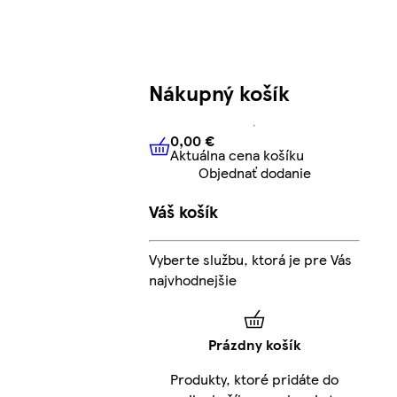
Nákupný košík
0,00 €
Aktuálna cena košíku
0,00 €
Aktuálna cena košíku
Objednať dodanie
Váš košík
Vyberte službu, ktorá je pre Vás
najvhodnejšie
Prázdny košík
Produkty, ktoré pridáte do