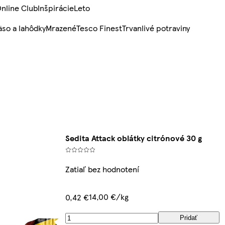
nline Club
Inšpirácie
Leto
so a lahôdky
Mrazené
Tesco Finest
Trvanlivé potraviny
Sedita Attack oblátky citrónové 30 g
Zatiaľ bez hodnotení
14,00 €/kg
0,42 €
Pridať