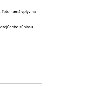
. Toto nemá vplyv na
ádzajúceho súhlasu