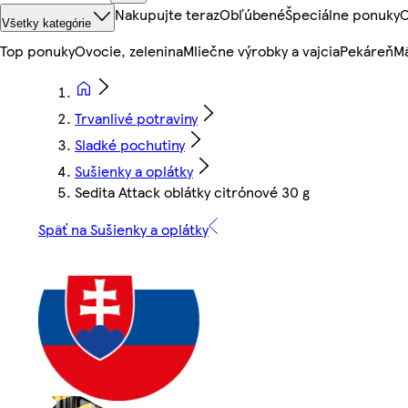
Nakupujte teraz
Obľúbené
Špeciálne ponuky
O
Všetky kategórie
Top ponuky
Ovocie, zelenina
Mliečne výrobky a vajcia
Pekáreň
Mä
Trvanlivé potraviny
Sladké pochutiny
Sušienky a oplátky
Sedita Attack oblátky citrónové 30 g
Späť na Sušienky a oplátky