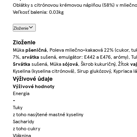
Oblátky s citrónovou krémovou náplňou (58%) v mliečno
Veľkosť balenia: 0.03kg
Zloženie
Zloženie
Múka
pšeničná
, Poleva mliečno-kakaová 22% (cukor, tu
7%,
srvátka
sušená, emulgátor: E442 a E476, arómy), Tuk
Srvátka
sušená, Múka
sójová
, Škrob kukuričný, Žĺtok
va
Kyselina (kyselina citrónová), Sirup glukózový, Kypriaca l
Výživové údaje
Výživové hodnoty
Energia
-
Tuky
z toho nasýtené mastné kyseliny
Sacharidy
z toho cukry
Vláknina