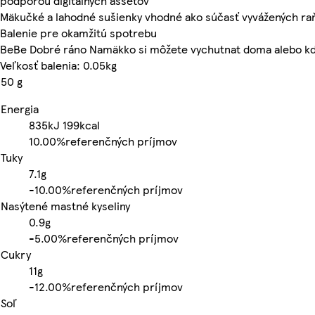
podporou digitálnych assetov
Mäkučké a lahodné sušienky vhodné ako súčasť vyvážených raň
Balenie pre okamžitú spotrebu
BeBe Dobré ráno Namäkko si môžete vychutnat doma alebo k
Veľkosť balenia: 0.05kg
50 g
Energia
835kJ
199kcal
10.00%
referenčných príjmov
Tuky
7.1g
-
10.00%
referenčných príjmov
Nasýtené mastné kyseliny
0.9g
-
5.00%
referenčných príjmov
Cukry
11g
-
12.00%
referenčných príjmov
Soľ