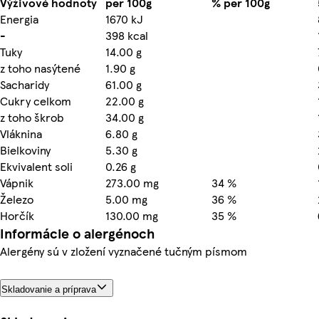
Výživové hodnoty
per 100g
% per 100g
Energia
1670 kJ
-
398 kcal
Tuky
14.00 g
z toho nasýtené
1.90 g
Sacharidy
61.00 g
Cukry celkom
22.00 g
z toho škrob
34.00 g
Vláknina
6.80 g
Bielkoviny
5.30 g
Ekvivalent soli
0.26 g
Vápnik
273.00 mg
34 %
Železo
5.00 mg
36 %
Horčík
130.00 mg
35 %
Informácie o alergénoch
Alergény sú v zložení vyznačené tučným písmom
Skladovanie a príprava