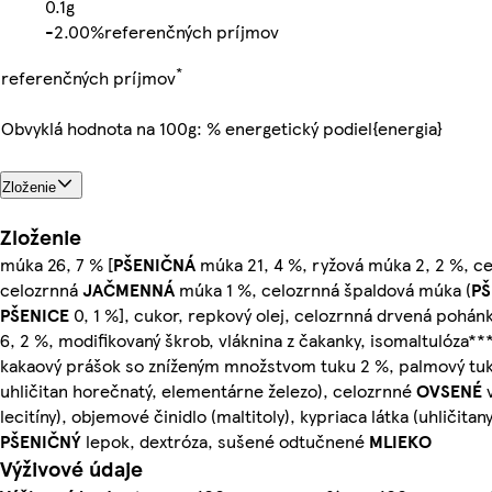
0.1g
-
2.00%
referenčných príjmov
*
referenčných príjmov
Obvyklá hodnota na 100g: % energetický podiel{energia}
Zloženie
Zloženie
múka 26, 7 % [
PŠENIČNÁ
múka 21, 4 %, ryžová múka 2, 2 %, c
celozrnná
JAČMENNÁ
múka 1 %, celozrnná špaldová múka (
PŠ
PŠENICE
0, 1 %], cukor, repkový olej, celozrnná drvená pohán
6, 2 %, modifikovaný škrob, vláknina z čakanky, isomaltulóza***
kakaový prášok so zníženým množstvom tuku 2 %, palmový tuk,
uhličitan horečnatý, elementárne železo), celozrnné
OVSENÉ
v
lecitíny), objemové činidlo (maltitoly), kypriaca látka (uhličitan
PŠENIČNÝ
lepok, dextróza, sušené odtučnené
MLIEKO
Výživové údaje