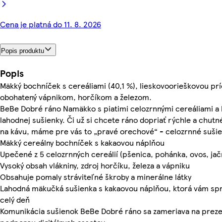
Cena je platná do 11. 8. 2026
Popis produktu
Popis
Mäkký bochníček s cereáliami (40,1 %), lieskovoorieškovou prí
obohatený vápnikom, horčíkom a železom.
BeBe Dobré ráno Namäkko s piatimi celozrnnými cereáliami 
lahodnej sušienky. Či už si chcete ráno dopriať rýchle a chutné
na kávu, máme pre vás to „pravé orechové“ - celozrnné suši
Mäkký cereálny bochníček s kakaovou náplňou
Upečené z 5 celozrnných cereálií (pšenica, pohánka, ovos, ja
Vysoký obsah vlákniny, zdroj horčíku, železa a vápniku
Obsahuje pomaly stráviteľné škroby a minerálne látky
Lahodná mäkučká sušienka s kakaovou náplňou, ktorá vám spríj
celý deň
Komunikácia sušienok BeBe Dobré ráno sa zameriava na prezen