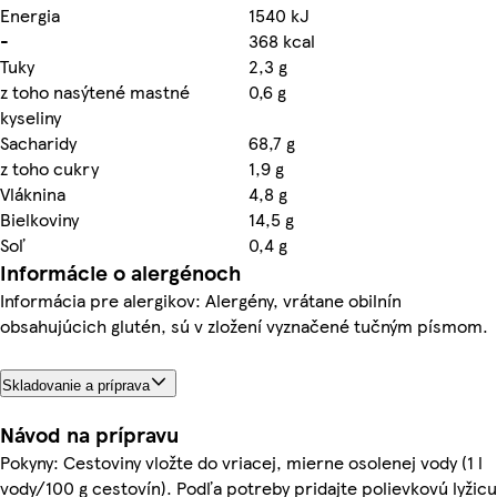
Energia
1540 kJ
-
368 kcal
Tuky
2,3 g
z toho nasýtené mastné
0,6 g
kyseliny
Sacharidy
68,7 g
z toho cukry
1,9 g
Vláknina
4,8 g
Bielkoviny
14,5 g
Soľ
0,4 g
Informácie o alergénoch
Informácia pre alergikov: Alergény, vrátane obilnín
obsahujúcich glutén, sú v zložení vyznačené tučným písmom.
Skladovanie a príprava
Návod na prípravu
Pokyny: Cestoviny vložte do vriacej, mierne osolenej vody (1 l
vody/100 g cestovín). Podľa potreby pridajte polievkovú lyžicu