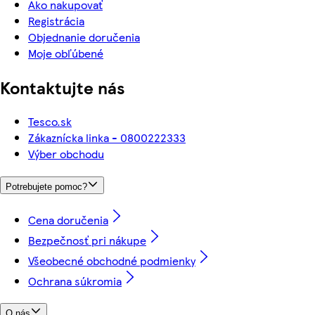
Ako nakupovať
Registrácia
Objednanie doručenia
Moje obľúbené
Kontaktujte nás
Tesco.sk
Zákaznícka linka - 0800222333
Výber obchodu
Potrebujete pomoc?
Cena doručenia
Bezpečnosť pri nákupe
Všeobecné obchodné podmienky
Ochrana súkromia
O nás