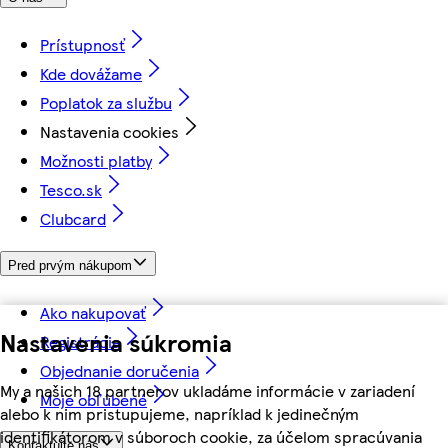
Prístupnosť
Kde dovážame
Poplatok za službu
Nastavenia cookies
Možnosti platby
Tesco.sk
Clubcard
Pred prvým nákupom
Ako nakupovať
Nastavenia súkromia
Registrácia
Objednanie doručenia
My a našich 18 partnerov ukladáme informácie v zariadení
Moje obľúbené
alebo k nim pristupujeme, napríklad k jedinečným
identifikátorom v súboroch cookie, za účelom spracúvania
Kontaktujte nás