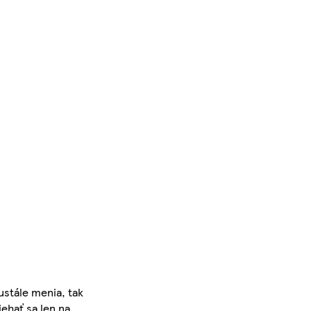
ustále menia, tak
iehať sa len na