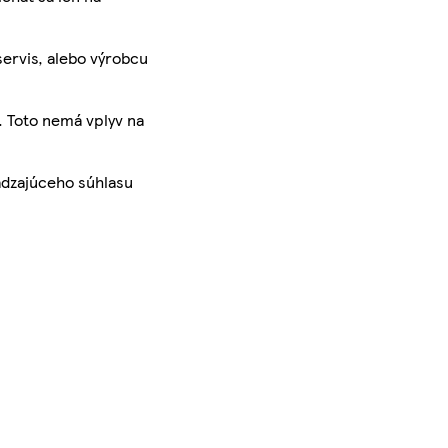
servis, alebo výrobcu
. Toto nemá vplyv na
ádzajúceho súhlasu