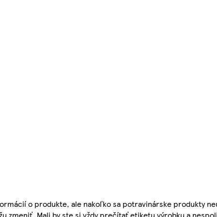
ormácií o produkte, ale nakoľko sa potravinárske produkty ne
žu zmeniť. Mali by ste si vždy prečítať etiketu výrobku a nespol