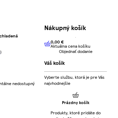
Nákupný košík
 chladená
0,00 €
Aktuálna cena košíku
0,00 €
Aktuálna cena košíku
Objednať dodanie
e
)
Váš košík
Vyberte službu, ktorá je pre Vás
najvhodnejšie
ntálne nedostupný
Prázdny košík
Produkty, ktoré pridáte do