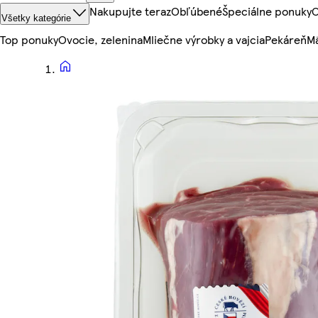
Nakupujte teraz
Obľúbené
Špeciálne ponuky
O
Všetky kategórie
Top ponuky
Ovocie, zelenina
Mliečne výrobky a vajcia
Pekáreň
Mä