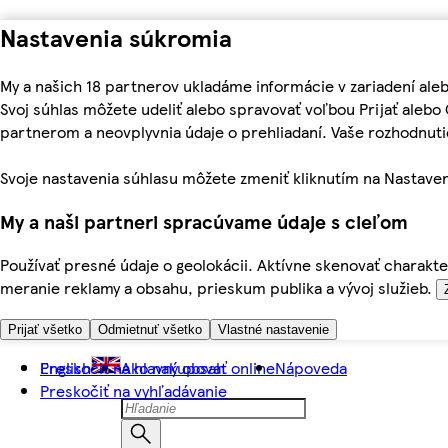
Nastavenia súkromia
My a našich 18 partnerov ukladáme informácie v zariadení ale
Svoj súhlas môžete udeliť alebo spravovať voľbou Prijať aleb
partnerom a neovplyvnia údaje o prehliadaní. Vaše rozhodnu
Svoje nastavenia súhlasu môžete zmeniť kliknutím na Nastaven
My a naši partneri spracúvame údaje s cieľom
Používať presné údaje o geolokácii. Aktívne skenovať charakter
meranie reklamy a obsahu, prieskum publika a vývoj služieb.
Prijať všetko
Odmietnuť všetko
Vlastné nastavenie
Preskočiť na hlavný obsah
English
Ako nakupovať online
Nápoveda
Preskočiť na vyhľadávanie