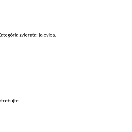
tegória zvieraťa: jalovica.
otrebujte.