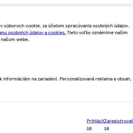
m v súboroch cookie, za účelom spracúvania osobných údajov.
anu osobných údajov a cookies.
Tieto voľby oznámime našim
a našom webe.
ť k informáciám na zariadení. Personalizovaná reklama a obsah,
Prihlásiť
Zaregistrovať
sa
sa