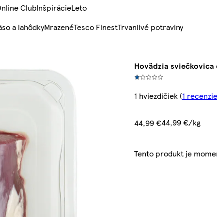
nline Club
Inšpirácie
Leto
so a lahôdky
Mrazené
Tesco Finest
Trvanlivé potraviny
Hovädzia sviečkovica
1 hviezdičiek
(
1 recenzi
44,99 €/kg
44,99 €
Tento produkt je mome