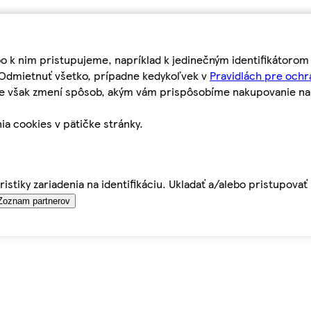
bo k nim pristupujeme, napríklad k jedinečným identifikátoro
o Odmietnuť všetko, prípadne kedykoľvek v
Pravidlách pre ochr
tie však zmení spôsob, akým vám prispôsobíme nakupovanie n
ia cookies v pätičke stránky.
istiky zariadenia na identifikáciu. Ukladať a/alebo pristupova
Zoznam partnerov