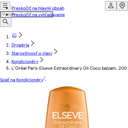
Preskočiť na hlavný obsah
Preskočiť na vyhľadávanie
Drogéria
Starostlivosť o vlasy
Kondicionéry
L'Oréal Paris Elseve Extraordinary Oil Coco balzam, 200
Späť na Kondicionéry