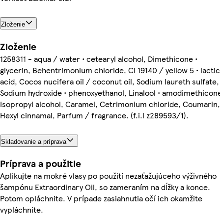
Zloženie
Zloženie
1258311 - aqua / water • cetearyl alcohol, Dimethicone •
glycerin, Behentrimonium chloride, Ci 19140 / yellow 5 • lactic
acid, Cocos nucifera oil / coconut oil, Sodium laureth sulfate,
Sodium hydroxide • phenoxyethanol, Linalool • amodimethicon
Isopropyl alcohol, Caramel, Cetrimonium chloride, Coumarin,
Hexyl cinnamal, Parfum / fragrance. (f.i.l z289593/1).
Skladovanie a príprava
Príprava a použitie
Aplikujte na mokré vlasy po použití nezaťažujúceho výživného
šampónu Extraordinary Oil, so zameraním na dĺžky a konce.
Potom opláchnite. V prípade zasiahnutia očí ich okamžite
vypláchnite.