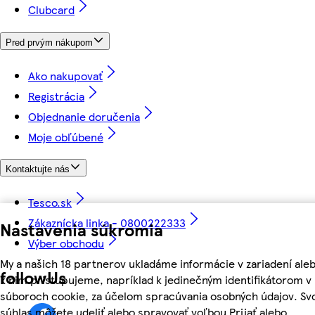
Clubcard
Pred prvým nákupom
Ako nakupovať
Registrácia
Objednanie doručenia
Moje obľúbené
Kontaktujte nás
Tesco.sk
Zákaznícka linka - 0800222333
Nastavenia súkromia
Výber obchodu
My a našich 18 partnerov ukladáme informácie v zariadení ale
followUs
k nim pristupujeme, napríklad k jedinečným identifikátorom v
súboroch cookie, za účelom spracúvania osobných údajov. Sv
súhlas môžete udeliť alebo spravovať voľbou Prijať alebo