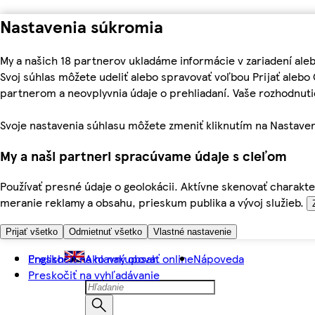
Nastavenia súkromia
My a našich 18 partnerov ukladáme informácie v zariadení ale
Svoj súhlas môžete udeliť alebo spravovať voľbou Prijať aleb
partnerom a neovplyvnia údaje o prehliadaní. Vaše rozhodnu
Svoje nastavenia súhlasu môžete zmeniť kliknutím na Nastaven
My a naši partneri spracúvame údaje s cieľom
Používať presné údaje o geolokácii. Aktívne skenovať charakter
meranie reklamy a obsahu, prieskum publika a vývoj služieb.
Prijať všetko
Odmietnuť všetko
Vlastné nastavenie
Preskočiť na hlavný obsah
English
Ako nakupovať online
Nápoveda
Preskočiť na vyhľadávanie