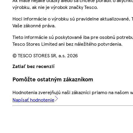
Ak máte nejaké otázky alebo sa chcete poradiť o akýchko
výrobku, ak nie je výrobok značky Tesco.
Hoci informácie o výrobku sú pravidelne aktualizované
Vaše zákonné práva.
Tieto informácie sú poskytované iba pre osobnú potre
Tesco Stores Limited ani bez náležitého potvrdenia.
© TESCO STORES SR, a.s. 2026
Zatiaľ bez recenzií
Pomôžte ostatným zákazníkom
Hodnotenia zverejňujú naši zákazníci priamo na našom 
Napísať hodnotenie