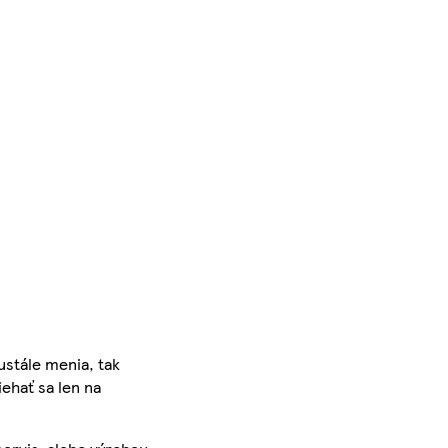
ustále menia, tak
iehať sa len na