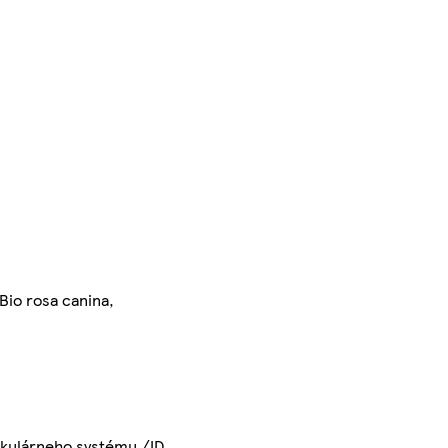
 Bio rosa canina,
skulárneho systému /ID