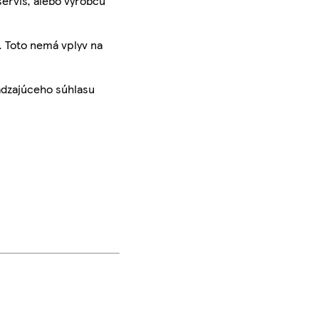
servis, alebo výrobcu
. Toto nemá vplyv na
ádzajúceho súhlasu