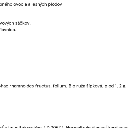
obného ovocia a lesných plodov
evových sáčkov.
Plavnica.
pophae rhamnoides fructus, folium, Bio ruža šípková, plod 1, 2 g,
sť a imunitný systém /ID 2067/. Normalizuje činnosť kardiova