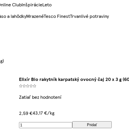
nline Club
Inšpirácie
Leto
so a lahôdky
Mrazené
Tesco Finest
Trvanlivé potraviny
 g)
Elixír Bio rakytník karpatský ovocný čaj 20 x 3 g (60
Zatiaľ bez hodnotení
43,17 €/kg
2,59 €
Pridať