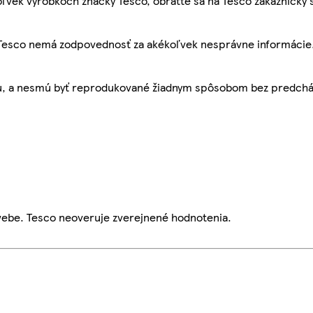
ľvek výrobkoch značky Tesco, obráťte sa na Tesco zákaznícky 
, Tesco nemá zodpovednosť za akékoľvek nesprávne informácie
bu, a nesmú byť reprodukované žiadnym spôsobom bez predch
webe. Tesco neoveruje zverejnené hodnotenia.