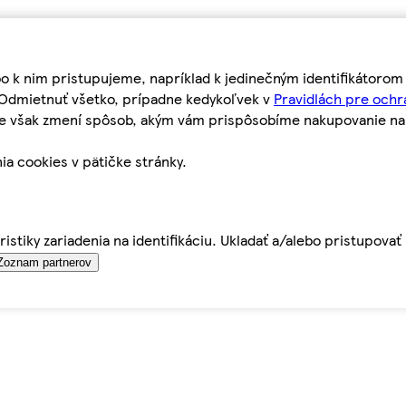
bo k nim pristupujeme, napríklad k jedinečným identifikátoro
o Odmietnuť všetko, prípadne kedykoľvek v
Pravidlách pre ochr
tie však zmení spôsob, akým vám prispôsobíme nakupovanie n
ia cookies v pätičke stránky.
istiky zariadenia na identifikáciu. Ukladať a/alebo pristupova
Zoznam partnerov