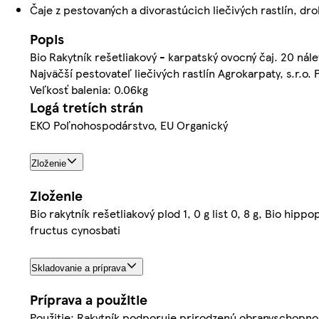
Čaje z pestovaných a divorastúcich liečivých rastlín, dr
Popis
Bio Rakytník rešetliakový - karpatský ovocný čaj. 20 nál
Najväčší pestovateľ liečivých rastlín Agrokarpaty, s.r.o. 
Veľkosť balenia: 0.06kg
Logá tretích strán
EKO Poľnohospodárstvo, EU Organický
Zloženie
Zloženie
Bio rakytník rešetliakový plod 1, 0 g list 0, 8 g, Bio hip
fructus cynosbati
Skladovanie a príprava
Príprava a použitie
Použitie: Rakytník podporuje prirodzenú obranyschopno