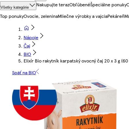
Nakupujte teraz
Obľúbené
Špeciálne ponuky
O
Všetky kategórie
Top ponuky
Ovocie, zelenina
Mliečne výrobky a vajcia
Pekáreň
Mä
Nápoje
Čaj
BIO
Elixír Bio rakytník karpatský ovocný čaj 20 x 3 g (60
Späť na BIO