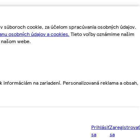
m v súboroch cookie, za účelom spracúvania osobných údajov.
anu osobných údajov a cookies.
Tieto voľby oznámime našim
a našom webe.
ť k informáciám na zariadení. Personalizovaná reklama a obsah,
Prihlásiť
Zaregistrovať
sa
sa