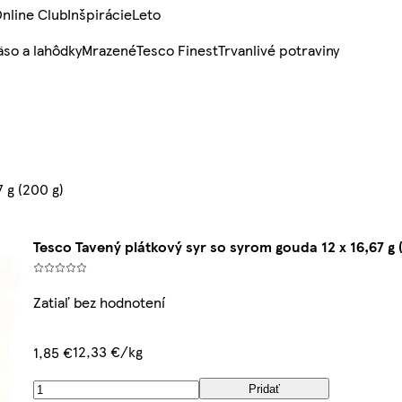
nline Club
Inšpirácie
Leto
so a lahôdky
Mrazené
Tesco Finest
Trvanlivé potraviny
 g (200 g)
Tesco Tavený plátkový syr so syrom gouda 12 x 16,67 g 
Zatiaľ bez hodnotení
12,33 €/kg
1,85 €
Pridať