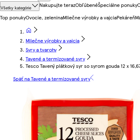
Nakupujte teraz
Obľúbené
Špeciálne ponuky
O
Všetky kategórie
Top ponuky
Ovocie, zelenina
Mliečne výrobky a vajcia
Pekáreň
Mä
Mliečne výrobky a vajcia
Syry a tvarohy
Tavené a termizované syry
Tesco Tavený plátkový syr so syrom gouda 12 x 16,67
Späť na Tavené a termizované syry