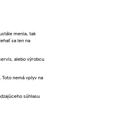
ustále menia, tak
iehať sa len na
servis, alebo výrobcu
. Toto nemá vplyv na
ádzajúceho súhlasu