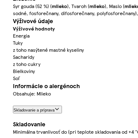
Syr gouda (52 %) (
mlieko
), Tvaroh (
mlieko
), Maslo (
mliek
sodné, fosforečnany, difosforečnany, polyfosforečnany),
Výživové údaje
Výživové hodnoty
Energia
Tuky
z toho nasýtené mastné kyseliny
Sacharidy
z toho cukry
Bielkoviny
Soľ
Informácie o alergénoch
Obsahuje: Mlieko
Skladovanie a príprava
Skladovanie
Minimálna trvanlivosť do (pri teplote skladovania od +4 °