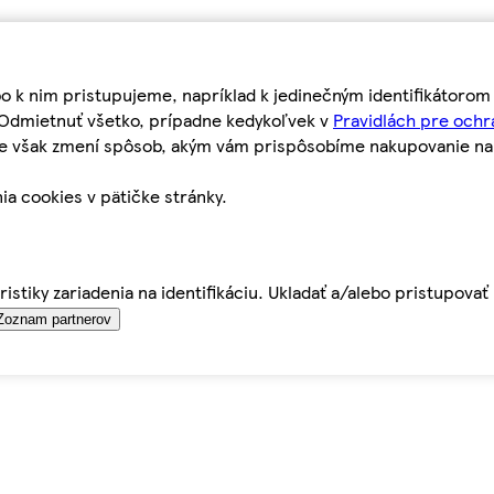
bo k nim pristupujeme, napríklad k jedinečným identifikátoro
o Odmietnuť všetko, prípadne kedykoľvek v
Pravidlách pre ochr
tie však zmení spôsob, akým vám prispôsobíme nakupovanie n
ia cookies v pätičke stránky.
istiky zariadenia na identifikáciu. Ukladať a/alebo pristupova
Zoznam partnerov