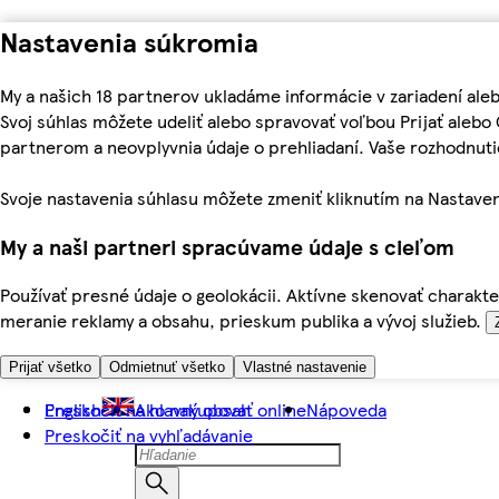
Nastavenia súkromia
My a našich 18 partnerov ukladáme informácie v zariadení ale
Svoj súhlas môžete udeliť alebo spravovať voľbou Prijať aleb
partnerom a neovplyvnia údaje o prehliadaní. Vaše rozhodnu
Svoje nastavenia súhlasu môžete zmeniť kliknutím na Nastaven
My a naši partneri spracúvame údaje s cieľom
Používať presné údaje o geolokácii. Aktívne skenovať charakter
meranie reklamy a obsahu, prieskum publika a vývoj služieb.
Prijať všetko
Odmietnuť všetko
Vlastné nastavenie
Preskočiť na hlavný obsah
English
Ako nakupovať online
Nápoveda
Preskočiť na vyhľadávanie