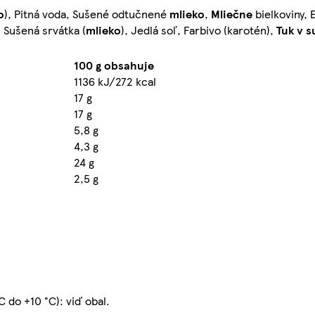
o
), Pitná voda, Sušené odtučnené
mlieko
,
Mliečne
bielkoviny, 
 Sušená srvátka (
mlieko
), Jedlá soľ, Farbivo (karotén),
Tuk v s
100 g obsahuje
1136 kJ/272 kcal
17 g
17 g
5,8 g
4,3 g
24 g
2,5 g
C do +10 °C): viď obal.