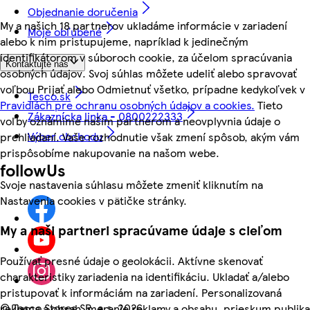
Objednanie doručenia
My a našich 18 partnerov ukladáme informácie v zariadení
Moje obľúbené
alebo k nim pristupujeme, napríklad k jedinečným
identifikátorom v súboroch cookie, za účelom spracúvania
Kontaktujte nás
osobných údajov. Svoj súhlas môžete udeliť alebo spravovať
voľbou Prijať alebo Odmietnuť všetko, prípadne kedykoľvek v
Tesco.sk
Pravidlách pre ochranu osobných údajov a cookies.
Tieto
Zákaznícka linka - 0800222333
voľby oznámime našim partnerom a neovplyvnia údaje o
Výber obchodu
prehliadaní. Vaše rozhodnutie však zmení spôsob, akým vám
prispôsobíme nakupovanie na našom webe.
followUs
Svoje nastavenia súhlasu môžete zmeniť kliknutím na
Nastavenia cookies v pätičke stránky.
My a naši partneri spracúvame údaje s cieľom
Používať presné údaje o geolokácii. Aktívne skenovať
charakteristiky zariadenia na identifikáciu. Ukladať a/alebo
pristupovať k informáciám na zariadení. Personalizovaná
©
Tesco Stores SR, a.s. 2026
reklama a obsah, meranie reklamy a obsahu, prieskum publika