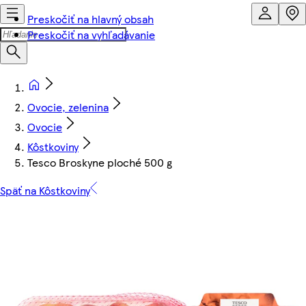
Preskočiť na hlavný obsah
Preskočiť na vyhľadávanie
Ovocie, zelenina
Ovocie
Kôstkoviny
Tesco Broskyne ploché 500 g
Späť na Kôstkoviny