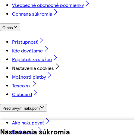
Všeobecné obchodné podmienky
Ochrana súkromia
O nás
Prístupnosť
Kde dovážame
Poplatok za službu
Nastavenia cookies
Možnosti platby
Tesco.sk
Clubcard
Pred prvým nákupom
Ako nakupovať
Nastavenia súkromia
Registrácia