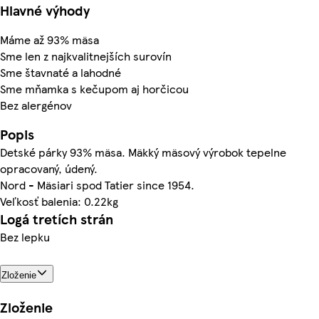
Hlavné výhody
Máme až 93% mäsa
Sme len z najkvalitnejších surovín
Sme štavnaté a lahodné
Sme mňamka s kečupom aj horčicou
Bez alergénov
Popis
Detské párky 93% mäsa. Mäkký mäsový výrobok tepelne
opracovaný, údený.
Nord - Mäsiari spod Tatier since 1954.
Veľkosť balenia: 0.22kg
Logá tretích strán
Bez lepku
Zloženie
Zloženie