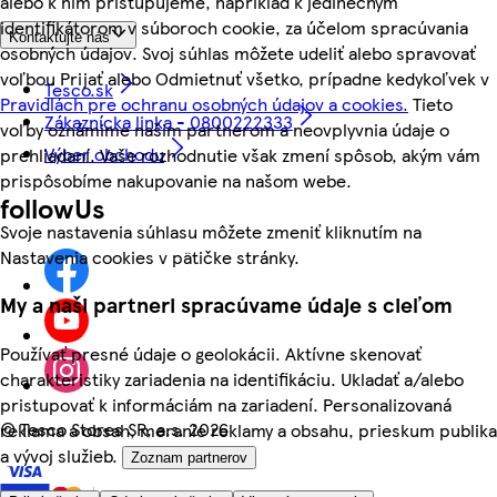
alebo k nim pristupujeme, napríklad k jedinečným
identifikátorom v súboroch cookie, za účelom spracúvania
Kontaktujte nás
osobných údajov. Svoj súhlas môžete udeliť alebo spravovať
voľbou Prijať alebo Odmietnuť všetko, prípadne kedykoľvek v
Tesco.sk
Pravidlách pre ochranu osobných údajov a cookies.
Tieto
Zákaznícka linka - 0800222333
voľby oznámime našim partnerom a neovplyvnia údaje o
Výber obchodu
prehliadaní. Vaše rozhodnutie však zmení spôsob, akým vám
prispôsobíme nakupovanie na našom webe.
followUs
Svoje nastavenia súhlasu môžete zmeniť kliknutím na
Nastavenia cookies v pätičke stránky.
My a naši partneri spracúvame údaje s cieľom
Používať presné údaje o geolokácii. Aktívne skenovať
charakteristiky zariadenia na identifikáciu. Ukladať a/alebo
pristupovať k informáciám na zariadení. Personalizovaná
©
Tesco Stores SR, a.s. 2026
reklama a obsah, meranie reklamy a obsahu, prieskum publika
a vývoj služieb.
Zoznam partnerov