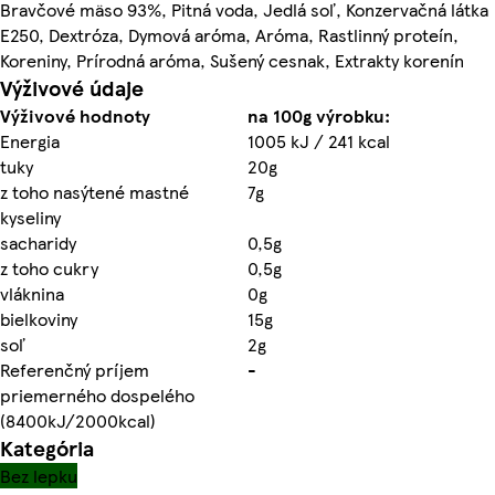
Bravčové mäso 93%, Pitná voda, Jedlá soľ, Konzervačná látka
E250, Dextróza, Dymová aróma, Aróma, Rastlinný proteín,
Koreniny, Prírodná aróma, Sušený cesnak, Extrakty korenín
Výživové údaje
Výživové hodnoty
na 100g výrobku:
Energia
1005 kJ / 241 kcal
tuky
20g
z toho nasýtené mastné
7g
kyseliny
sacharidy
0,5g
z toho cukry
0,5g
vláknina
0g
bielkoviny
15g
soľ
2g
Referenčný príjem
-
priemerného dospelého
(8400kJ/2000kcal)
Kategória
Bez lepku