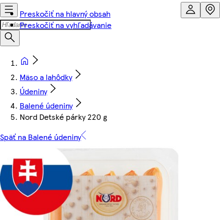
Preskočiť na hlavný obsah
Preskočiť na vyhľadávanie
Mäso a lahôdky
Údeniny
Balené údeniny
Nord Detské párky 220 g
Späť na Balené údeniny