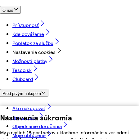
O nás
Prístupnosť
Kde dovážame
Poplatok za službu
Nastavenia cookies
Možnosti platby
Tesco.sk
Clubcard
Pred prvým nákupom
Ako nakupovať
Nastavenia súkromia
Registrácia
Objednanie doručenia
My a našich 18 partnerov ukladáme informácie v zariadení
Moje obľúbené