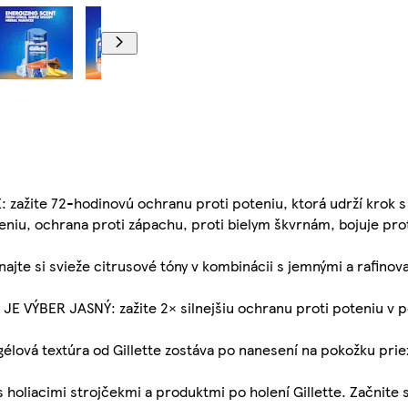
ite 72-hodinovú ochranu proti poteniu, ktorá udrží krok s 
iu, ochrana proti zápachu, proti bielym škvrnám, bojuje pro
 si svieže citrusové tóny v kombinácii s jemnými a rafinov
ÝBER JASNÝ: zažite 2× silnejšiu ochranu proti poteniu v p
vá textúra od Gillette zostáva po nanesení na pokožku prie
oliacimi strojčekmi a produktmi po holení Gillette. Začnite 