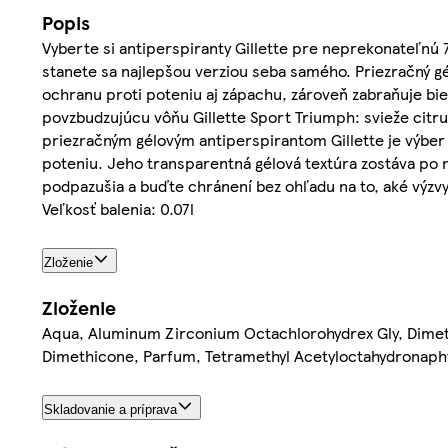
Popis
Vyberte si antiperspiranty Gillette pre neprekonateľnú
stanete sa najlepšou verziou seba samého. Priezračný gé
ochranu proti poteniu aj zápachu, zároveň zabraňuje bi
povzbudzujúcu vôňu Gillette Sport Triumph: svieže citru
priezračným gélovým antiperspirantom Gillette je výber
poteniu. Jeho transparentná gélová textúra zostáva po
podpazušia a buďte chránení bez ohľadu na to, aké výzvy
Veľkosť balenia: 0.07l
Zloženie
Zloženie
Aqua, Aluminum Zirconium Octachlorohydrex Gly, Dimet
Dimethicone, Parfum, Tetramethyl Acetyloctahydronaphth
Skladovanie a príprava