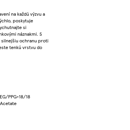
vení na každú výzvu a
ýchlo, poskytuje
ychutnajte si
inkovými náznakmi. S
silnejšiu ochranu proti
este tenkú vrstvu do
 PEG/PPG-18/18
 Acetate