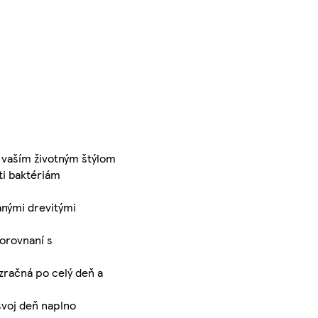
vaším životným štýlom
ti baktériám
anými drevitými
orovnaní s
zračná po celý deň a
svoj deň naplno