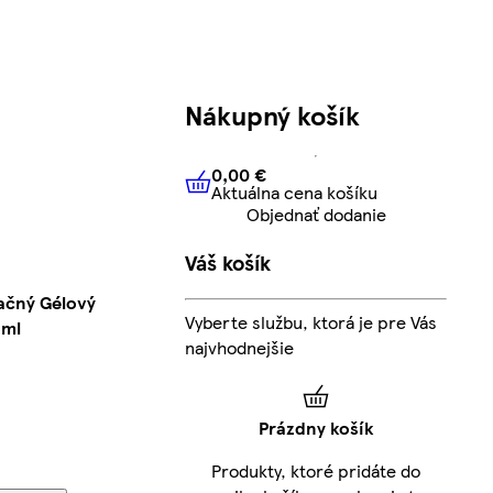
Nákupný košík
0,00 €
Aktuálna cena košíku
0,00 €
Aktuálna cena košíku
Objednať dodanie
Váš košík
račný Gélový
Vyberte službu, ktorá je pre Vás
 ml
najvhodnejšie
Prázdny košík
Produkty, ktoré pridáte do