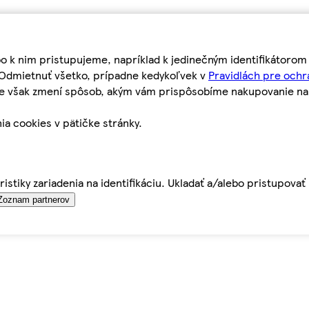
bo k nim pristupujeme, napríklad k jedinečným identifikátoro
o Odmietnuť všetko, prípadne kedykoľvek v
Pravidlách pre ochr
tie však zmení spôsob, akým vám prispôsobíme nakupovanie n
ia cookies v pätičke stránky.
istiky zariadenia na identifikáciu. Ukladať a/alebo pristupova
Zoznam partnerov