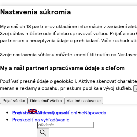
Nastavenia súkromia
My a našich 18 partnerov ukladáme informácie v zariadení ale
Svoj súhlas môžete udeliť alebo spravovať voľbou Prijať aleb
partnerom a neovplyvnia údaje o prehliadaní. Vaše rozhodnu
Svoje nastavenia súhlasu môžete zmeniť kliknutím na Nastaven
My a naši partneri spracúvame údaje s cieľom
Používať presné údaje o geolokácii. Aktívne skenovať charakter
meranie reklamy a obsahu, prieskum publika a vývoj služieb.
Prijať všetko
Odmietnuť všetko
Vlastné nastavenie
Preskočiť na hlavný obsah
English
Ako nakupovať online
Nápoveda
Preskočiť na vyhľadávanie