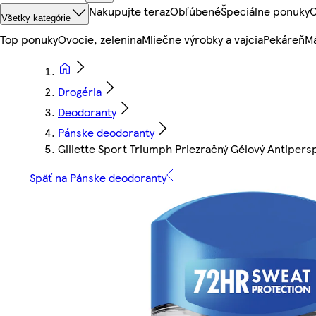
Nakupujte teraz
Obľúbené
Špeciálne ponuky
O
Všetky kategórie
Top ponuky
Ovocie, zelenina
Mliečne výrobky a vajcia
Pekáreň
Mä
Drogéria
Deodoranty
Pánske deodoranty
Gillette Sport Triumph Priezračný Gélový Antipers
Späť na Pánske deodoranty