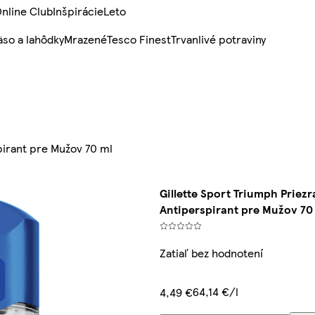
nline Club
Inšpirácie
Leto
so a lahôdky
Mrazené
Tesco Finest
Trvanlivé potraviny
pirant pre Mužov 70 ml
Gillette Sport Triumph Priez
Antiperspirant pre Mužov 70
Zatiaľ bez hodnotení
64,14 €/l
4,49 €