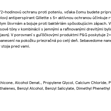
 72-hodinovú ochranu proti poteniu, vďaka čomu budete pripra
lový antiperspirant Gillette s 5× aktívnou ochranou účinkuje r
elym škvrnám a bojuje proti baktériám spôsobujúcim zápach. V
sové tóny v kombinácii s jemnými a rafinovanými drevitými byl
 jasný. V porovnaní s guľôčkovými produktmi P&G poskytuje 2× 
 nanesení na pokožku priezračná po celý deň. Sebavedome nan
 stoja pred vami.
hicone, Alcohol Denat., Propylene Glycol, Calcium Chloride,
alenes, Benzyl Alcohol, Benzyl Salicylate, Dimethyl Phenethyl