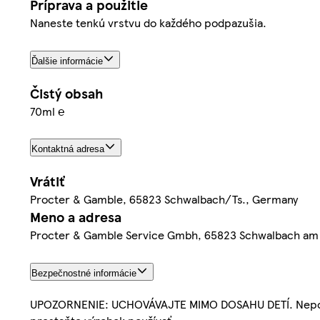
Príprava a použitie
Naneste tenkú vrstvu do každého podpazušia.
Ďalšie informácie
Čistý obsah
70ml ℮
Kontaktná adresa
Vrátiť
Procter & Gamble, 65823 Schwalbach/Ts., Germany
Meno a adresa
Procter & Gamble Service Gmbh, 65823 Schwalbach am
Bezpečnostné informácie
UPOZORNENIE: UCHOVÁVAJTE MIMO DOSAHU DETÍ. Nepouží