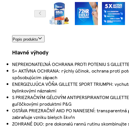
Popis produktu
Hlavné výhody
NEPREKONATEĽNÁ OCHRANA PROTI POTENIU S GILLETTE: zaž
5× AKTÍVNA OCHRANA: rýchly účinok, ochrana proti poten
spôsobujúcim zápach
ENERGIZUJÚCA VÔŇA GILLETTE SPORT TRIUMPH: vychutnajte
bylinkovými náznakmi
S PRIEZRAČNÝM GÉLOVÝM ANTIPERSPIRANTOM GILLETTE JE V
guľôčkovými produktmi P&G
OSTÁVA PRIEZRAČNÝ AKO PO NANESENÍ: transparentná gélo
zabraňuje vzniku bielych škvŕn
ZOHRANÉ DUO: pre dokonalú rannú rutinu skombinujte s h