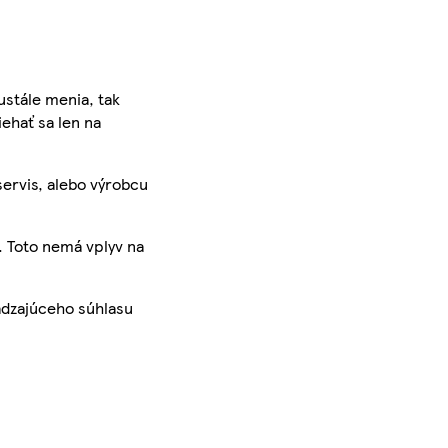
ustále menia, tak
iehať sa len na
servis, alebo výrobcu
. Toto nemá vplyv na
ádzajúceho súhlasu