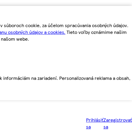
m v súboroch cookie, za účelom spracúvania osobných údajov.
anu osobných údajov a cookies.
Tieto voľby oznámime našim
a našom webe.
ť k informáciám na zariadení. Personalizovaná reklama a obsah,
Prihlásiť
Zaregistrovať
sa
sa