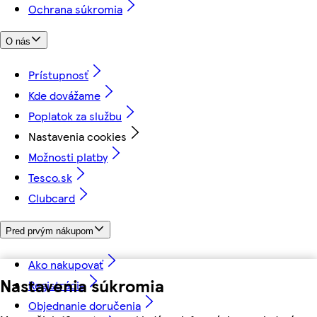
Ochrana súkromia
O nás
Prístupnosť
Kde dovážame
Poplatok za službu
Nastavenia cookies
Možnosti platby
Tesco.sk
Clubcard
Pred prvým nákupom
Ako nakupovať
Nastavenia súkromia
Registrácia
Objednanie doručenia