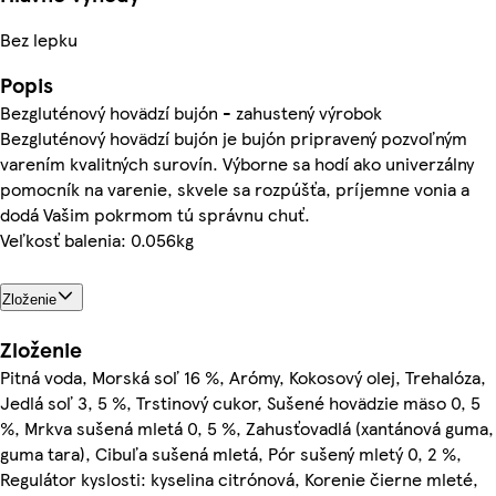
Bez lepku
Popis
Bezgluténový hovädzí bujón - zahustený výrobok
Bezgluténový hovädzí bujón je bujón pripravený pozvoľným
varením kvalitných surovín. Výborne sa hodí ako univerzálny
pomocník na varenie, skvele sa rozpúšťa, príjemne vonia a
dodá Vašim pokrmom tú správnu chuť.
Veľkosť balenia: 0.056kg
Zloženie
Zloženie
Pitná voda, Morská soľ 16 %, Arómy, Kokosový olej, Trehalóza,
Jedlá soľ 3, 5 %, Trstinový cukor, Sušené hovädzie mäso 0, 5
%, Mrkva sušená mletá 0, 5 %, Zahusťovadlá (xantánová guma,
guma tara), Cibuľa sušená mletá, Pór sušený mletý 0, 2 %,
Regulátor kyslosti: kyselina citrónová, Korenie čierne mleté,