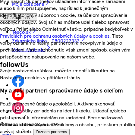
My a našich 18 partnerov ukladáme informácie v zariadení
Moje obľúbené
alebo k nim pristupujeme, napríklad k jedinečným
identifikátorom v súboroch cookie, za účelom spracúvania
Kontaktujte nás
osobných údajov. Svoj súhlas môžete udeliť alebo spravovať
voľbou Prijať alebo Odmietnuť všetko, prípadne kedykoľvek v
Tesco.sk
Pravidlách pre ochranu osobných údajov a cookies.
Tieto
Zákaznícka linka - 0800222333
voľby oznámime našim partnerom a neovplyvnia údaje o
Výber obchodu
prehliadaní. Vaše rozhodnutie však zmení spôsob, akým vám
prispôsobíme nakupovanie na našom webe.
followUs
Svoje nastavenia súhlasu môžete zmeniť kliknutím na
Nastavenia cookies v pätičke stránky.
My a naši partneri spracúvame údaje s cieľom
Používať presné údaje o geolokácii. Aktívne skenovať
charakteristiky zariadenia na identifikáciu. Ukladať a/alebo
pristupovať k informáciám na zariadení. Personalizovaná
©
Tesco Stores SR, a.s. 2026
reklama a obsah, meranie reklamy a obsahu, prieskum publika
a vývoj služieb.
Zoznam partnerov