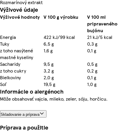
Rozmarínový extrakt
Výživové údaje
Výživové hodnoty
V 100 g výrobku
V 100 ml
pripraveného
bujónu
Energia
422 kJ/99 kcal
21 kJ/5 kcal
Tuky
6,5 g
0,3 g
z toho nasýtené
1,6 g
0,1 g
mastné kyseliny
Sacharidy
9,5 g
0,5 g
z toho cukry
3,2 g
0,2 g
Bielkoviny
2,0 g
0,1 g
Soľ
19,5 g
1,0 g
Informácie o alergénoch
Môže obsahovať vajcia, mlieko, zeler, sóju, horčicu.
Skladovanie a príprava
Príprava a použitie