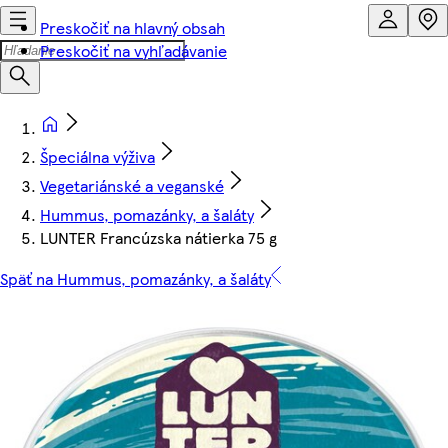
Preskočiť na hlavný obsah
Preskočiť na vyhľadávanie
Špeciálna výživa
Vegetariánské a veganské
Hummus, pomazánky, a šaláty
LUNTER Francúzska nátierka 75 g
Späť na Hummus, pomazánky, a šaláty