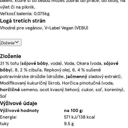
balení, ktoré si so sebou môžeš zobrať do práce, do školy, na
výlet či na piknik.
Veľkosť balenia: 0.075kg
Logá tretích strán
Vhodné pre vegánov, V-Label Vegan (VEBU)
Zloženie
Zloženie
31 % tofu (
sójové bôby
, voda), Voda, Okara (voda,
sójové
bôby
), 8, 2 % cibuľa, Repkový olej, 6, 4 % sušené
potravinárske droždie (droždie,
jačmenný
sladový extrakt),
Modifikovaný kukuričný škrob, Horčica plnotučná (voda,
horčičné
semeno, ocot kvasný liehový, cukor, soľ, koreniny),
Soľ
Výživové údaje
Výživové hodnoty
na 100 g:
Energia:
571 kJ/138 kcal
tuky
9,5 g