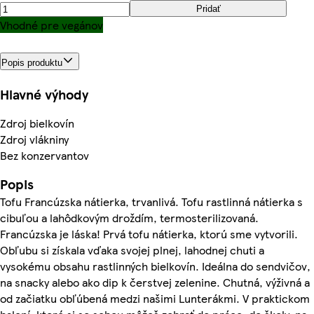
Pridať
Vhodné pre vegánov
Popis produktu
Hlavné výhody
Zdroj bielkovín
Zdroj vlákniny
Bez konzervantov
Popis
Tofu Francúzska nátierka, trvanlivá. Tofu rastlinná nátierka s
cibuľou a lahôdkovým droždím, termosterilizovaná.
Francúzska je láska! Prvá tofu nátierka, ktorú sme vytvorili.
Obľubu si získala vďaka svojej plnej, lahodnej chuti a
vysokému obsahu rastlinných bielkovín. Ideálna do sendvičov,
na snacky alebo ako dip k čerstvej zelenine. Chutná, výživná a
od začiatku obľúbená medzi našimi Lunterákmi. V praktickom