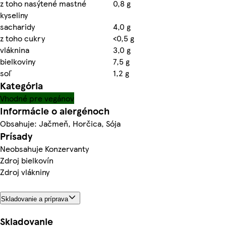
z toho nasýtené mastné
0,8 g
kyseliny
sacharidy
4,0 g
z toho cukry
<0,5 g
vláknina
3,0 g
bielkoviny
7,5 g
soľ
1,2 g
Kategória
Vhodné pre vegánov
Informácie o alergénoch
Obsahuje: Jačmeň, Horčica, Sója
Prísady
Neobsahuje Konzervanty
Zdroj bielkovín
Zdroj vlákniny
Skladovanie a príprava
Skladovanie