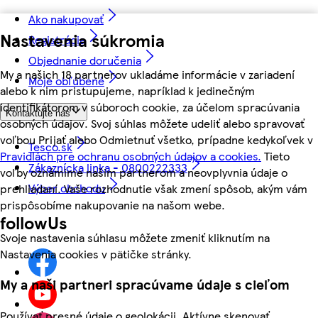
Ako nakupovať
Nastavenia súkromia
Registrácia
Objednanie doručenia
My a našich 18 partnerov ukladáme informácie v zariadení
Moje obľúbené
alebo k nim pristupujeme, napríklad k jedinečným
identifikátorom v súboroch cookie, za účelom spracúvania
Kontaktujte nás
osobných údajov. Svoj súhlas môžete udeliť alebo spravovať
voľbou Prijať alebo Odmietnuť všetko, prípadne kedykoľvek v
Tesco.sk
Pravidlách pre ochranu osobných údajov a cookies.
Tieto
Zákaznícka linka - 0800222333
voľby oznámime našim partnerom a neovplyvnia údaje o
Výber obchodu
prehliadaní. Vaše rozhodnutie však zmení spôsob, akým vám
prispôsobíme nakupovanie na našom webe.
followUs
Svoje nastavenia súhlasu môžete zmeniť kliknutím na
Nastavenia cookies v pätičke stránky.
My a naši partneri spracúvame údaje s cieľom
Používať presné údaje o geolokácii. Aktívne skenovať