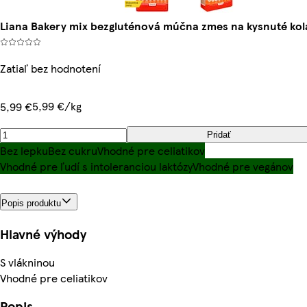
Liana Bakery mix bezgluténová múčna zmes na kysnuté kol
Zatiaľ bez hodnotení
5,99 €/kg
5,99 €
Pridať
Bez lepku
Bez cukru
Vhodné pre celiatikov
Vhodné pre ľudí s intoleranciou laktózy
Vhodné pre vegánov
Popis produktu
Hlavné výhody
S vlákninou
Vhodné pre celiatikov
Popis