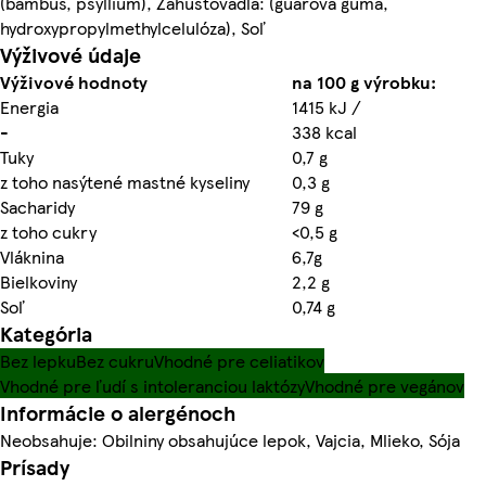
(bambus, psyllium), Zahusťovadlá: (guarová guma,
hydroxypropylmethylcelulóza), Soľ
Výživové údaje
Výživové hodnoty
na 100 g výrobku:
Energia
1415 kJ /
-
338 kcal
Tuky
0,7 g
z toho nasýtené mastné kyseliny
0,3 g
Sacharidy
79 g
z toho cukry
<0,5 g
Vláknina
6,7g
Bielkoviny
2,2 g
Soľ
0,74 g
Kategória
Bez lepku
Bez cukru
Vhodné pre celiatikov
Vhodné pre ľudí s intoleranciou laktózy
Vhodné pre vegánov
Informácie o alergénoch
Neobsahuje: Obilniny obsahujúce lepok, Vajcia, Mlieko, Sója
Prísady