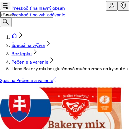
Preskočiť na hlavný obsah
Preskočiť na vyhľadávanie
Špeciálna výživa
Bez lepku
Pečenie a varenie
Liana Bakery mix bezgluténová múčna zmes na kysnuté k
Späť na Pečenie a varenie