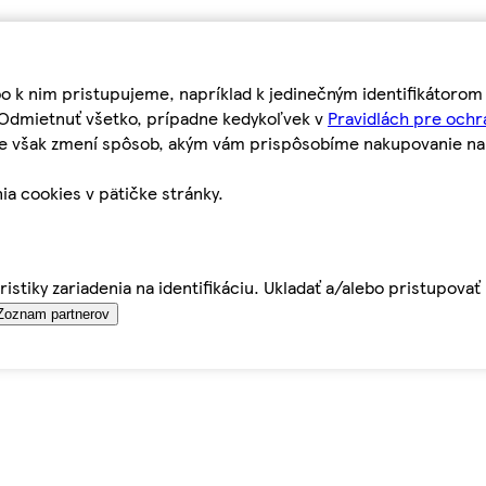
bo k nim pristupujeme, napríklad k jedinečným identifikátoro
o Odmietnuť všetko, prípadne kedykoľvek v
Pravidlách pre ochr
tie však zmení spôsob, akým vám prispôsobíme nakupovanie n
ia cookies v pätičke stránky.
istiky zariadenia na identifikáciu. Ukladať a/alebo pristupova
Zoznam partnerov