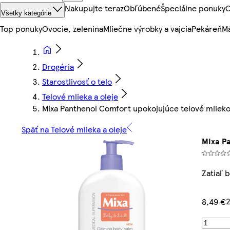
Nakupujte teraz
Obľúbené
Špeciálne ponuky
O
Všetky kategórie
Top ponuky
Ovocie, zelenina
Mliečne výrobky a vajcia
Pekáreň
Mä
Drogéria
Starostlivosť o telo
Telové mlieka a oleje
Mixa Panthenol Comfort upokojujúce telové mlieko 
Späť na Telové mlieka a oleje
Mixa P
Zatiaľ 
2
8,49 €