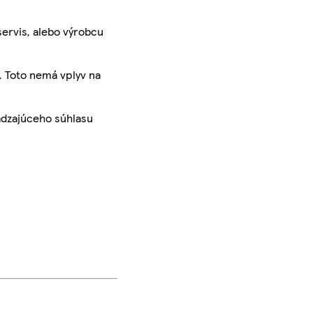
servis, alebo výrobcu
. Toto nemá vplyv na
ádzajúceho súhlasu