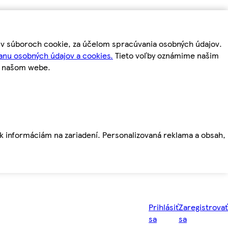
m v súboroch cookie, za účelom spracúvania osobných údajov.
anu osobných údajov a cookies.
Tieto voľby oznámime našim
a našom webe.
ť k informáciám na zariadení. Personalizovaná reklama a obsah,
Prihlásiť
Zaregistrovať
sa
sa