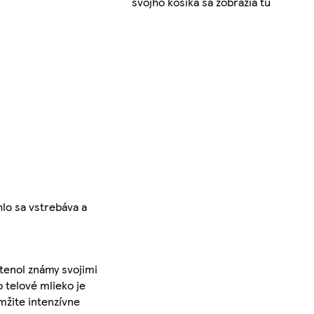
svojho košíka sa zobrazia tu
lo sa vstrebáva a
tenol známy svojimi
 telové mlieko je
mžite intenzívne