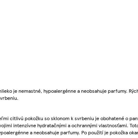
 mlieko je nemastné, hypoalergénne a neobsahuje parfumy. Rých
vrbeniu.
ľmi citlivú pokožku so sklonom k svrbeniu je obohatené o pan
vojimi intenzívne hydratačnými a ochrannými vlastnosťami. Toto
hypoalergénne a neobsahuje parfumy. Po použití je pokožka oka