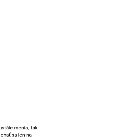
ustále menia, tak
iehať sa len na