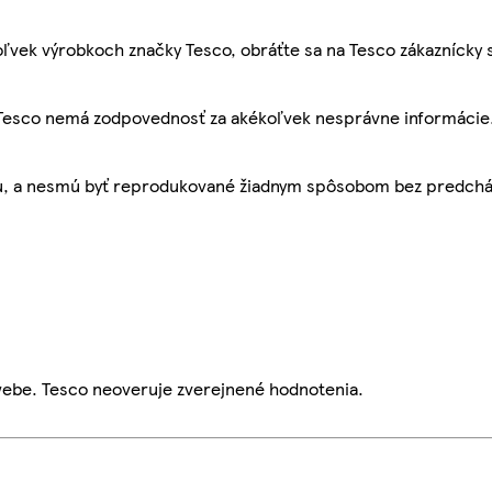
ľvek výrobkoch značky Tesco, obráťte sa na Tesco zákaznícky 
, Tesco nemá zodpovednosť za akékoľvek nesprávne informácie
bu, a nesmú byť reprodukované žiadnym spôsobom bez predch
webe. Tesco neoveruje zverejnené hodnotenia.