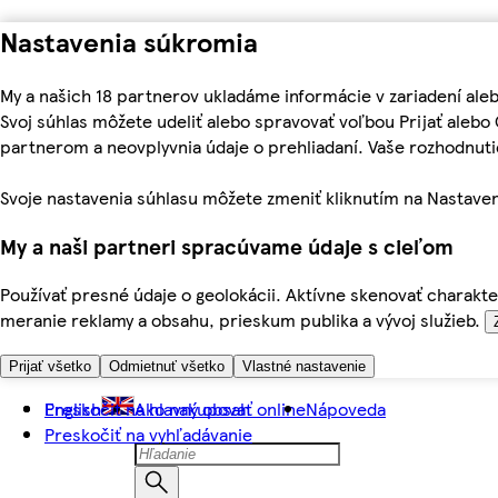
Nastavenia súkromia
My a našich 18 partnerov ukladáme informácie v zariadení ale
Svoj súhlas môžete udeliť alebo spravovať voľbou Prijať aleb
partnerom a neovplyvnia údaje o prehliadaní. Vaše rozhodnu
Svoje nastavenia súhlasu môžete zmeniť kliknutím na Nastaven
My a naši partneri spracúvame údaje s cieľom
Používať presné údaje o geolokácii. Aktívne skenovať charakter
meranie reklamy a obsahu, prieskum publika a vývoj služieb.
Prijať všetko
Odmietnuť všetko
Vlastné nastavenie
Preskočiť na hlavný obsah
English
Ako nakupovať online
Nápoveda
Preskočiť na vyhľadávanie