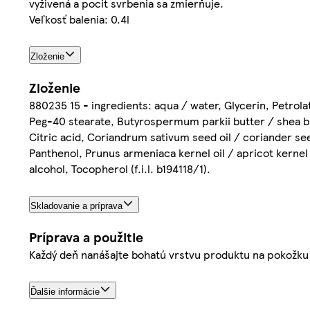
vyživená a pocit svrbenia sa zmierňuje.
Veľkosť balenia: 0.4l
Zloženie
Zloženie
880235 15 - ingredients: aqua / water, Glycerin, Petrola
Peg-40 stearate, Butyrospermum parkii butter / shea bu
Citric acid, Coriandrum sativum seed oil / coriander seed
Panthenol, Prunus armeniaca kernel oil / apricot kernel o
alcohol, Tocopherol (f.i.l. b194118/1).
Skladovanie a príprava
Príprava a použitie
Každý deň nanášajte bohatú vrstvu produktu na pokožku 
Ďalšie informácie