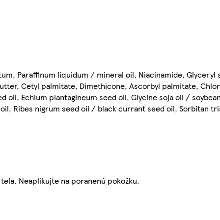
tum, Paraffinum liquidum / mineral oil, Niacinamide, Glyceryl s
tter, Cetyl palmitate, Dimethicone, Ascorbyl palmitate, Chlor
 oil, Echium plantagineum seed oil, Glycine soja oil / soybean o
il, Ribes nigrum seed oil / black currant seed oil, Sorbitan tri
tela. Neaplikujte na poranenú pokožku.