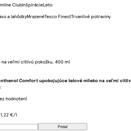
nline Club
Inšpirácie
Leto
so a lahôdky
Mrazené
Tesco Finest
Trvanlivé potraviny
na veľmi citlivú pokožku, 400 ml
anthenol Comfort upokojujúce telové mlieko na veľmi citli
bez hodnotení
1,22 €/l
Pridať