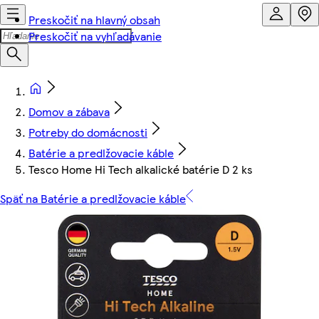
Preskočiť na hlavný obsah
Preskočiť na vyhľadávanie
Domov a zábava
Potreby do domácnosti
Batérie a predlžovacie káble
Tesco Home Hi Tech alkalické batérie D 2 ks
Späť na Batérie a predlžovacie káble