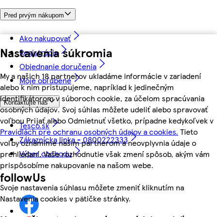
Pred prvým nákupom
Ako nakupovať
Nastavenia súkromia
Registrácia
Objednanie doručenia
My a našich 18 partnerov ukladáme informácie v zariadení
Moje obľúbené
alebo k nim pristupujeme, napríklad k jedinečným
identifikátorom v súboroch cookie, za účelom spracúvania
Kontaktujte nás
osobných údajov. Svoj súhlas môžete udeliť alebo spravovať
voľbou Prijať alebo Odmietnuť všetko, prípadne kedykoľvek v
Tesco.sk
Pravidlách pre ochranu osobných údajov a cookies.
Tieto
Zákaznícka linka - 0800222333
voľby oznámime našim partnerom a neovplyvnia údaje o
Výber obchodu
prehliadaní. Vaše rozhodnutie však zmení spôsob, akým vám
prispôsobíme nakupovanie na našom webe.
followUs
Svoje nastavenia súhlasu môžete zmeniť kliknutím na
Nastavenia cookies v pätičke stránky.