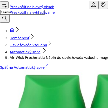
Preskočiť na hlavný obsah
Preskočiť na vyhľadávanie
Domácnosť
Osviežovače vzduchu
Automatický sprej
Air Wick Freshmatic Náplň do osviežovača vzduchu magnó
Späť na Automatický sprej