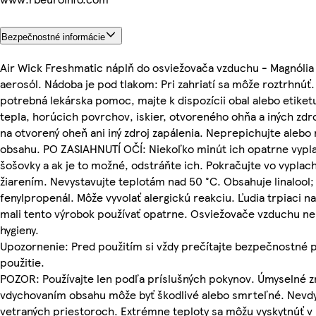
Bezpečnostné informácie
Air Wick Freshmatic náplň do osviežovača vzduchu - Magnólia
aerosól. Nádoba je pod tlakom: Pri zahriatí sa môže roztrhnúť
potrebná lekárska pomoc, majte k dispozícii obal alebo etik
tepla, horúcich povrchov, iskier, otvoreného ohňa a iných zdro
na otvorený oheň ani iný zdroj zapálenia. Neprepichujte alebo 
obsahu. PO ZASIAHNUTÍ OČÍ: Niekoľko minút ich opatrne vypla
šošovky a ak je to možné, odstráňte ich. Pokračujte vo vypla
žiarením. Nevystavujte teplotám nad 50 °C. Obsahuje linalool;
fenylpropenál. Môže vyvolať alergickú reakciu. Ľudia trpiaci 
mali tento výrobok používať opatrne. Osviežovače vzduchu ne
hygieny.
Upozornenie: Pred použitím si vždy prečítajte bezpečnostné 
použitie.
POZOR: Používajte len podľa príslušných pokynov. Úmyselné 
vdychovaním obsahu môže byť škodlivé alebo smrteľné. Nevdyc
vetraných priestoroch. Extrémne teploty sa môžu vyskytnúť v m