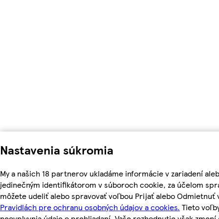
Nastavenia súkromia
My a našich 18 partnerov ukladáme informácie v zariadení ale
jedinečným identifikátorom v súboroch cookie, za účelom spr
môžete udeliť alebo spravovať voľbou Prijať alebo Odmietnuť 
Pravidlách pre ochranu osobných údajov a cookies.
Tieto voľb
neovplyvnia údaje o prehliadaní. Vaše rozhodnutie však zmen