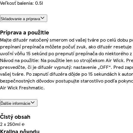
Veľkosť balenia: 0.5l
Skladovanie a príprava
Príprava a použitie
Majte difuzér natočený smerom od vašej tváre po celú dobu pou
prepínaní prepínača môžete počuť zvuk, ako difuzér resetuje
uvoľní vôňu 15 sekúnd po prepnutí prepínača do niektorého z 3
Návod na použitie: Na použitie len so strojčekom Air Wick. Pr
presvedčte, či je difuzér vypnutý: nastavenie „OFF“. Pred za
vašej tváre. Po zapnutí difuzéra dôjde po 15 sekundách k aut
bezpečnostných dôvodov postupujte starostlivo podľa pokyno
Air Wick Freshmatic.
Ďalšie informácie
Čistý obsah
2 x 250ml ℮
Krajina pôvodu