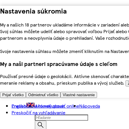
Nastavenia súkromia
My a našich 18 partnerov ukladáme informácie v zariadení ale
Svoj súhlas môžete udeliť alebo spravovať voľbou Prijať aleb
partnerom a neovplyvnia údaje o prehliadaní. Vaše rozhodnu
Svoje nastavenia súhlasu môžete zmeniť kliknutím na Nastaven
My a naši partneri spracúvame údaje s cieľom
Používať presné údaje o geolokácii. Aktívne skenovať charakter
meranie reklamy a obsahu, prieskum publika a vývoj služieb.
Prijať všetko
Odmietnuť všetko
Vlastné nastavenie
Preskočiť na hlavný obsah
English
Ako nakupovať online
Nápoveda
Preskočiť na vyhľadávanie