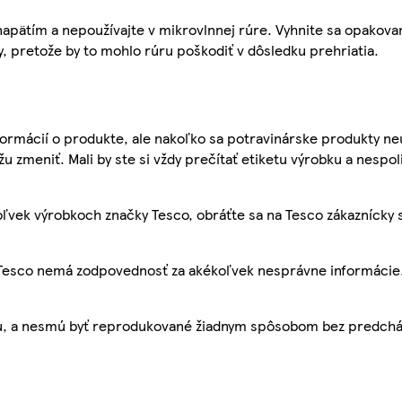
napätím a nepoužívajte v mikrovlnnej rúre. Vyhnite sa opakova
y, pretože by to mohlo rúru poškodiť v dôsledku prehriatia.
ormácií o produkte, ale nakoľko sa potravinárske produkty ne
žu zmeniť. Mali by ste si vždy prečítať etiketu výrobku a nespol
ľvek výrobkoch značky Tesco, obráťte sa na Tesco zákaznícky 
, Tesco nemá zodpovednosť za akékoľvek nesprávne informácie
bu, a nesmú byť reprodukované žiadnym spôsobom bez predch