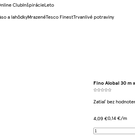
nline Club
Inšpirácie
Leto
so a lahôdky
Mrazené
Tesco Finest
Trvanlivé potraviny
Fino Alobal 30 m 
Zatiaľ bez hodnote
0,14 €/m
4,09 €