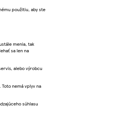
nému použitiu, aby ste
ustále menia, tak
iehať sa len na
servis, alebo výrobcu
. Toto nemá vplyv na
ádzajúceho súhlasu