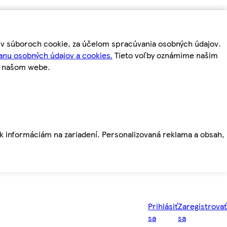
m v súboroch cookie, za účelom spracúvania osobných údajov.
anu osobných údajov a cookies.
Tieto voľby oznámime našim
a našom webe.
ť k informáciám na zariadení. Personalizovaná reklama a obsah,
Prihlásiť
Zaregistrovať
sa
sa