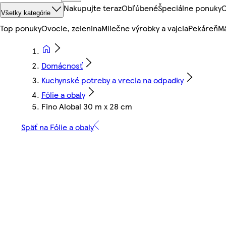
Nakupujte teraz
Obľúbené
Špeciálne ponuky
O
Všetky kategórie
Top ponuky
Ovocie, zelenina
Mliečne výrobky a vajcia
Pekáreň
Mä
Domácnosť
Kuchynské potreby a vrecia na odpadky
Fólie a obaly
Fino Alobal 30 m x 28 cm
Späť na Fólie a obaly