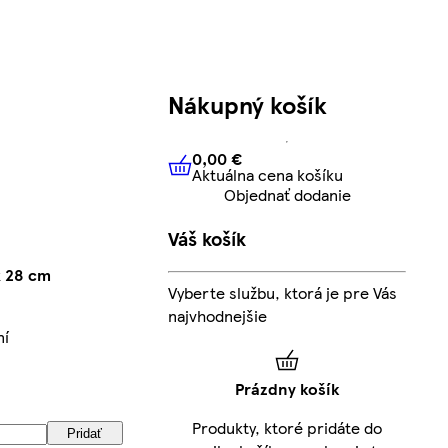
Nákupný košík
0,00 €
Aktuálna cena košíku
0,00 €
Aktuálna cena košíku
Objednať dodanie
Váš košík
x 28 cm
Vyberte službu, ktorá je pre Vás
najvhodnejšie
ní
Prázdny košík
Produkty, ktoré pridáte do
Pridať