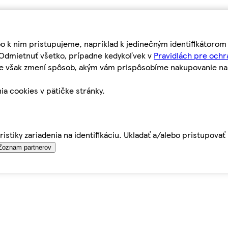
bo k nim pristupujeme, napríklad k jedinečným identifikátoro
o Odmietnuť všetko, prípadne kedykoľvek v
Pravidlách pre ochr
tie však zmení spôsob, akým vám prispôsobíme nakupovanie n
ia cookies v pätičke stránky.
istiky zariadenia na identifikáciu. Ukladať a/alebo pristupova
Zoznam partnerov