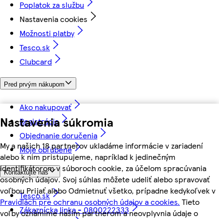
Poplatok za službu
Nastavenia cookies
Možnosti platby
Tesco.sk
Clubcard
Pred prvým nákupom
Ako nakupovať
Nastavenia súkromia
Registrácia
Objednanie doručenia
My a našich 18 partnerov ukladáme informácie v zariadení
Moje obľúbené
alebo k nim pristupujeme, napríklad k jedinečným
identifikátorom v súboroch cookie, za účelom spracúvania
Kontaktujte nás
osobných údajov. Svoj súhlas môžete udeliť alebo spravovať
voľbou Prijať alebo Odmietnuť všetko, prípadne kedykoľvek v
Tesco.sk
Pravidlách pre ochranu osobných údajov a cookies.
Tieto
Zákaznícka linka - 0800222333
voľby oznámime našim partnerom a neovplyvnia údaje o