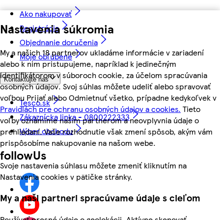
Ako nakupovať
Nastavenia súkromia
Registrácia
Objednanie doručenia
My a našich 18 partnerov ukladáme informácie v zariadení
Moje obľúbené
alebo k nim pristupujeme, napríklad k jedinečným
identifikátorom v súboroch cookie, za účelom spracúvania
Kontaktujte nás
osobných údajov. Svoj súhlas môžete udeliť alebo spravovať
voľbou Prijať alebo Odmietnuť všetko, prípadne kedykoľvek v
Tesco.sk
Pravidlách pre ochranu osobných údajov a cookies.
Tieto
Zákaznícka linka - 0800222333
voľby oznámime našim partnerom a neovplyvnia údaje o
Výber obchodu
prehliadaní. Vaše rozhodnutie však zmení spôsob, akým vám
prispôsobíme nakupovanie na našom webe.
followUs
Svoje nastavenia súhlasu môžete zmeniť kliknutím na
Nastavenia cookies v pätičke stránky.
My a naši partneri spracúvame údaje s cieľom
Používať presné údaje o geolokácii. Aktívne skenovať