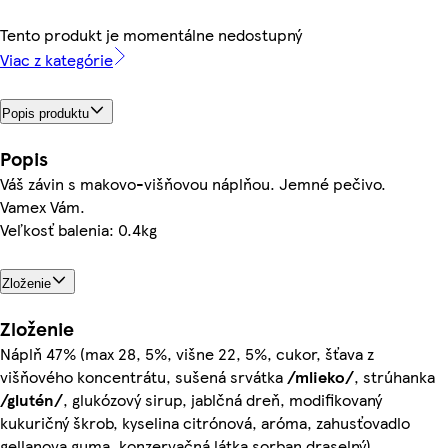
Tento produkt je momentálne nedostupný
Viac z kategórie
Popis produktu
Popis
Váš závin s makovo-višňovou náplňou. Jemné pečivo.
Vamex Vám.
Veľkosť balenia: 0.4kg
Zloženie
Zloženie
Náplň 47% (max 28, 5%, višne 22, 5%, cukor, šťava z
višňového koncentrátu, sušená srvátka
/mlieko/
, strúhanka
/glutén/
, glukózový sirup, jablčná dreň, modifikovaný
kukuričný škrob, kyselina citrónová, aróma, zahusťovadlo
gellanova guma, konzervačná látka sorban draselný),