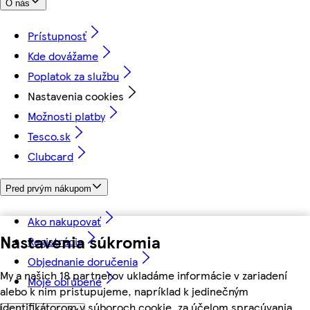
O nás
Prístupnosť
Kde dovážame
Poplatok za službu
Nastavenia cookies
Možnosti platby
Tesco.sk
Clubcard
Pred prvým nákupom
Ako nakupovať
Nastavenia súkromia
Registrácia
Objednanie doručenia
My a našich 18 partnerov ukladáme informácie v zariadení
Moje obľúbené
alebo k nim pristupujeme, napríklad k jedinečným
identifikátorom v súboroch cookie, za účelom spracúvania