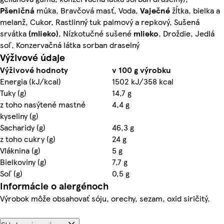
Pšeničná
múka, Bravčová masť, Voda,
Vaječné
žĺtka, bielka a
melanž, Cukor, Rastlinný tuk palmový a repkový, Sušená
srvátka
(mlieko)
, Nízkotučné sušené
mlieko
, Droždie, Jedlá
soľ, Konzervačná látka sorban draselný
Výživové údaje
Výživové hodnoty
v 100 g výrobku
Energia (kJ/kcal)
1502 kJ/358 kcal
Tuky (g)
14,7 g
z toho nasýtené mastné
4,4 g
kyseliny (g)
Sacharidy (g)
46,3 g
z toho cukry (g)
24 g
Vláknina (g)
5 g
Bielkoviny (g)
7,7 g
Soľ (g)
0,5 g
Informácie o alergénoch
Výrobok môže obsahovať sóju, orechy, sezam, oxid siričitý.