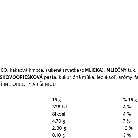
EKO
, kakaová hmota, sušená srvátka (z
MLIEKA
),
MLIEČNY
tuk,
ESKOVOORIEŠKOVÁ
pasta, kukuričná múka, jedlá soľ, arómy, f
Ť INÉ ORECHY A PŠENICU
15 g
% 15 g
338 kJ
4 %
81kcal
4 %
4.70 g
7 %
2.30 g
12 %
8.10 g
3 %