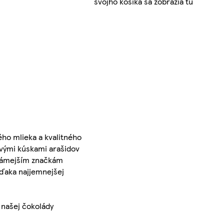
svojho košíka sa zobrazia tu
ého mlieka a kvalitného
avými kúskami arašidov
známejším značkám
vďaka najjemnejšej
 našej čokolády