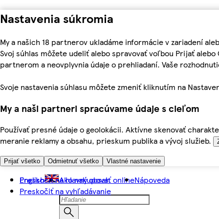
Nastavenia súkromia
My a našich 18 partnerov ukladáme informácie v zariadení ale
Svoj súhlas môžete udeliť alebo spravovať voľbou Prijať aleb
partnerom a neovplyvnia údaje o prehliadaní. Vaše rozhodnu
Svoje nastavenia súhlasu môžete zmeniť kliknutím na Nastaven
My a naši partneri spracúvame údaje s cieľom
Používať presné údaje o geolokácii. Aktívne skenovať charakter
meranie reklamy a obsahu, prieskum publika a vývoj služieb.
Prijať všetko
Odmietnuť všetko
Vlastné nastavenie
Preskočiť na hlavný obsah
English
Ako nakupovať online
Nápoveda
Preskočiť na vyhľadávanie