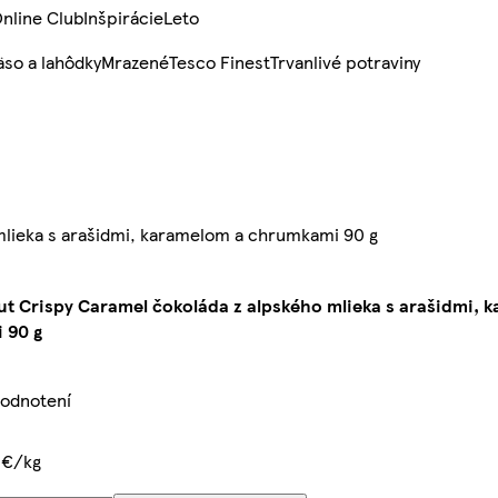
nline Club
Inšpirácie
Leto
so a lahôdky
Mrazené
Tesco Finest
Trvanlivé potraviny
mlieka s arašidmi, karamelom a chrumkami 90 g
ut Crispy Caramel čokoláda z alpského mlieka s arašidmi, 
 90 g
hodnotení
 €/kg