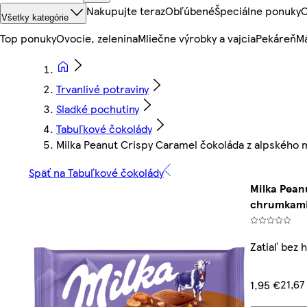
Nakupujte teraz
Obľúbené
Špeciálne ponuky
O
Všetky kategórie
Top ponuky
Ovocie, zelenina
Mliečne výrobky a vajcia
Pekáreň
Mä
Trvanlivé potraviny
Sladké pochutiny
Tabuľkové čokolády
Milka Peanut Crispy Caramel čokoláda z alpského 
Späť na Tabuľkové čokolády
Milka Pean
chrumkami
Zatiaľ bez 
21,67
1,95 €