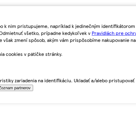
bo k nim pristupujeme, napríklad k jedinečným identifikátoro
o Odmietnuť všetko, prípadne kedykoľvek v
Pravidlách pre ochr
tie však zmení spôsob, akým vám prispôsobíme nakupovanie n
ia cookies v pätičke stránky.
istiky zariadenia na identifikáciu. Ukladať a/alebo pristupova
Zoznam partnerov