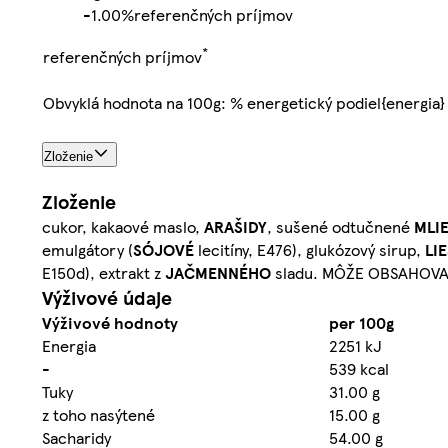
-
1.00%
referenčných príjmov
*
referenčných príjmov
Obvyklá hodnota na 100g: % energetický podiel{energia}
Zloženie
Zloženie
cukor, kakaové maslo,
ARAŠIDY
, sušené odtučnené
MLI
emulgátory (
SÓJOVÉ
lecitíny, E476), glukózový sirup,
LI
E150d), extrakt z
JAČMENNÉHO
sladu. MÔŽE OBSAHOVA
Výživové údaje
Výživové hodnoty
per 100g
Energia
2251 kJ
-
539 kcal
Tuky
31.00 g
z toho nasýtené
15.00 g
Sacharidy
54.00 g