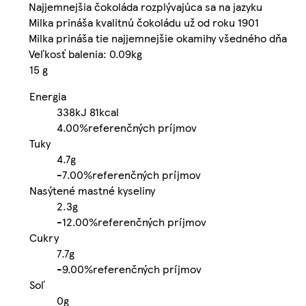
Najjemnejšia čokoláda rozplývajúca sa na jazyku
Milka prináša kvalitnú čokoládu už od roku 1901
Milka prináša tie najjemnejšie okamihy všedného dňa
Veľkosť balenia: 0.09kg
15 g
Energia
338kJ
81kcal
4.00%
referenčných príjmov
Tuky
4.7g
-
7.00%
referenčných príjmov
Nasýtené mastné kyseliny
2.3g
-
12.00%
referenčných príjmov
Cukry
7.7g
-
9.00%
referenčných príjmov
Soľ
0g