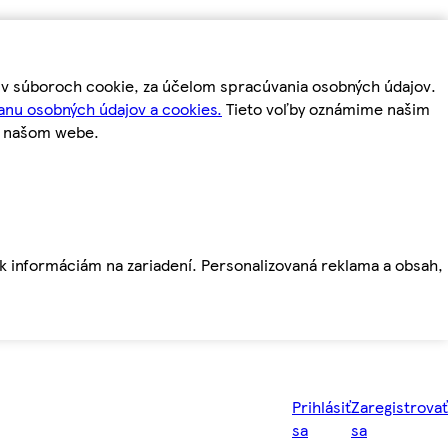
m v súboroch cookie, za účelom spracúvania osobných údajov.
anu osobných údajov a cookies.
Tieto voľby oznámime našim
a našom webe.
ť k informáciám na zariadení. Personalizovaná reklama a obsah,
Prihlásiť
Zaregistrovať
sa
sa