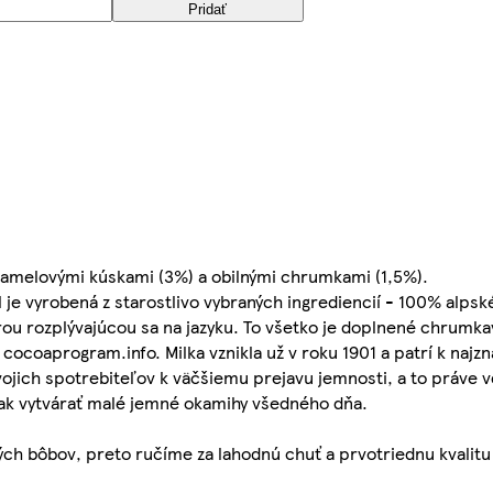
Pridať
aramelovými kúskami (3%) a obilnými chrumkami (1,5%).
je vyrobená z starostlivo vybraných ingrediencií - 100% alpsk
ou rozplývajúcou sa na jazyku. To všetko je doplnené chrumk
cocoaprogram.info. Milka vznikla už v roku 1901 a patrí k naj
svojich spotrebiteľov k väčšiemu prejavu jemnosti, a to práve 
ak vytvárať malé jemné okamihy všedného dňa.
ých bôbov, preto ručíme za lahodnú chuť a prvotriednu kvalitu