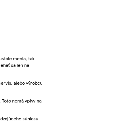
ustále menia, tak
iehať sa len na
servis, alebo výrobcu
. Toto nemá vplyv na
ádzajúceho súhlasu