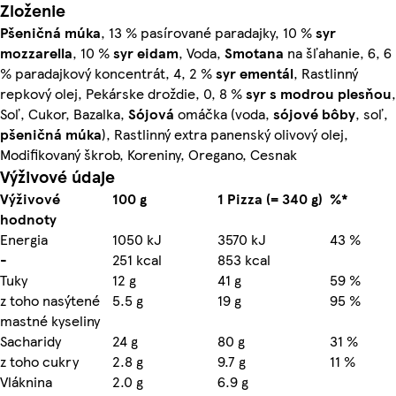
Zloženie
Pšeničná múka
, 13 % pasírované paradajky, 10 %
syr
mozzarella
, 10 %
syr
eidam
, Voda,
Smotana
na šľahanie, 6, 6
% paradajkový koncentrát, 4, 2 %
syr
ementál
, Rastlinný
repkový olej, Pekárske droždie, 0, 8 %
syr
s modrou plesňou
,
Soľ, Cukor, Bazalka,
Sójová
omáčka (voda,
sójové bôby
, soľ,
pšeničná múka
), Rastlinný extra panenský olivový olej,
Modifikovaný škrob, Koreniny, Oregano, Cesnak
Výživové údaje
Výživové
100 g
1 Pizza (= 340 g)
%*
hodnoty
Energia
1050 kJ
3570 kJ
43 %
-
251 kcal
853 kcal
Tuky
12 g
41 g
59 %
z toho nasýtené
5.5 g
19 g
95 %
mastné kyseliny
Sacharidy
24 g
80 g
31 %
z toho cukry
2.8 g
9.7 g
11 %
Vláknina
2.0 g
6.9 g