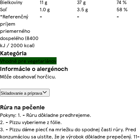
Bielkoviny
11 g
37 g
74 %
Soľ
1.0 g
3.5 g
58 %
*Referenčný
-
-
-
príjem
priemerného
dospelého (8400
kJ / 2000 kcal)
Kategória
Vhodné pre vegetariánov
Informácie o alergénoch
Môže obsahovať horčicu.
Skladovanie a príprava
Rúra na pečenie
Pokyny: 1. - Rúru dôkladne predhrejeme.
2. - Pizzu vyberieme z fólie.
3. - Pizzu dáme piecť na mriežku do spodnej časti rúry. Pred
konzumáciou sa uistite, že je výrobok dôkladne prepečený. 11-