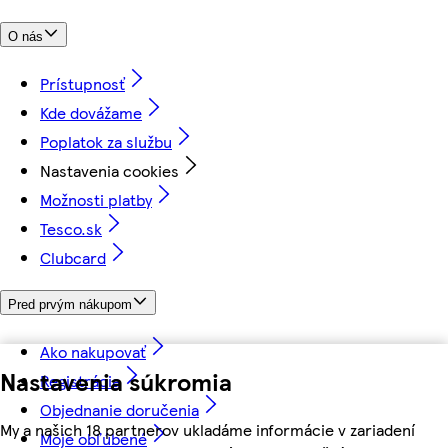
O nás
Prístupnosť
Kde dovážame
Poplatok za službu
Nastavenia cookies
Možnosti platby
Tesco.sk
Clubcard
Pred prvým nákupom
Ako nakupovať
Nastavenia súkromia
Registrácia
Objednanie doručenia
My a našich 18 partnerov ukladáme informácie v zariadení
Moje obľúbené