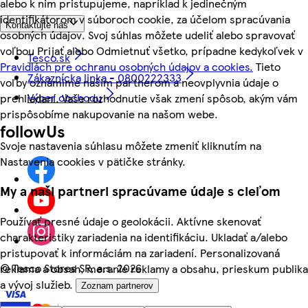
alebo k nim pristupujeme, napríklad k jedinečným
identifikátorom v súboroch cookie, za účelom spracúvania
Kontaktujte nás
osobných údajov. Svoj súhlas môžete udeliť alebo spravovať
voľbou Prijať alebo Odmietnuť všetko, prípadne kedykoľvek v
Tesco.sk
Pravidlách pre ochranu osobných údajov a cookies.
Tieto
Zákaznícka linka - 0800222333
voľby oznámime našim partnerom a neovplyvnia údaje o
Výber obchodu
prehliadaní. Vaše rozhodnutie však zmení spôsob, akým vám
prispôsobíme nakupovanie na našom webe.
followUs
Svoje nastavenia súhlasu môžete zmeniť kliknutím na
Nastavenia cookies v pätičke stránky.
My a naši partneri spracúvame údaje s cieľom
Používať presné údaje o geolokácii. Aktívne skenovať
charakteristiky zariadenia na identifikáciu. Ukladať a/alebo
pristupovať k informáciám na zariadení. Personalizovaná
©
Tesco Stores SR, a.s. 2026
reklama a obsah, meranie reklamy a obsahu, prieskum publika
a vývoj služieb.
Zoznam partnerov