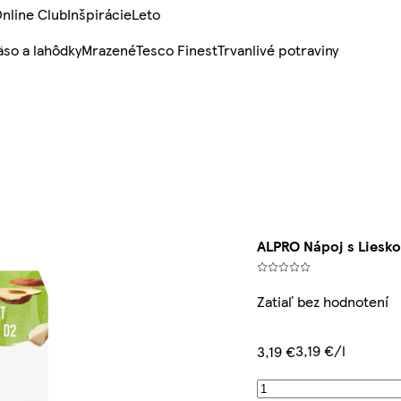
nline Club
Inšpirácie
Leto
so a lahôdky
Mrazené
Tesco Finest
Trvanlivé potraviny
ALPRO Nápoj s Liesko
Zatiaľ bez hodnotení
3,19 €/l
3,19 €