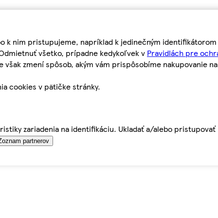
bo k nim pristupujeme, napríklad k jedinečným identifikátoro
o Odmietnuť všetko, prípadne kedykoľvek v
Pravidlách pre ochr
tie však zmení spôsob, akým vám prispôsobíme nakupovanie n
ia cookies v pätičke stránky.
istiky zariadenia na identifikáciu. Ukladať a/alebo pristupova
Zoznam partnerov