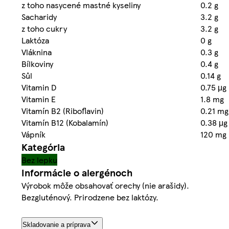
z toho nasycené mastné kyseliny
0.2 g
Sacharidy
3.2 g
z toho cukry
3.2 g
Laktóza
0 g
Vláknina
0.3 g
Bílkoviny
0.4 g
Sůl
0.14 g
Vitamin D
0.75 μg
Vitamin E
1.8 mg
Vitamín B2 (Riboflavin)
0.21 mg
Vitamín B12 (Kobalamín)
0.38 μg
Vápník
120 mg
Kategória
Bez lepku
Informácie o alergénoch
Výrobok môže obsahovať orechy (nie arašidy).
Bezgluténový. Prirodzene bez laktózy.
Skladovanie a príprava