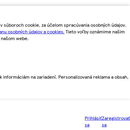
m v súboroch cookie, za účelom spracúvania osobných údajov.
anu osobných údajov a cookies.
Tieto voľby oznámime našim
a našom webe.
ť k informáciám na zariadení. Personalizovaná reklama a obsah,
Prihlásiť
Zaregistrovať
sa
sa