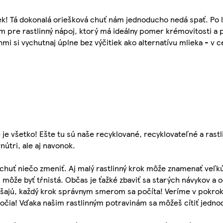
čiek! Tá dokonalá oriešková chuť nám jednoducho nedá spať. Po
m pre rastlinný nápoj, ktorý má ideálny pomer krémovitosti a 
i si vychutnaj úplne bez výčitiek ako alternatívu mlieka - v 
 je všetko! Ešte tu sú naše recyklované, recyklovateľné a rastl
útri, ale aj navonok.
chuť niečo zmeniť. Aj malý rastlinný krok môže znamenať veľ
môže byť tŕnistá. Občas je ťažké zbaviť sa starých návykov a 
skúšajú, každý krok správnym smerom sa počíta! Veríme v pokr
toročia! Vďaka našim rastlinným potravinám sa môžeš cítiť jedn