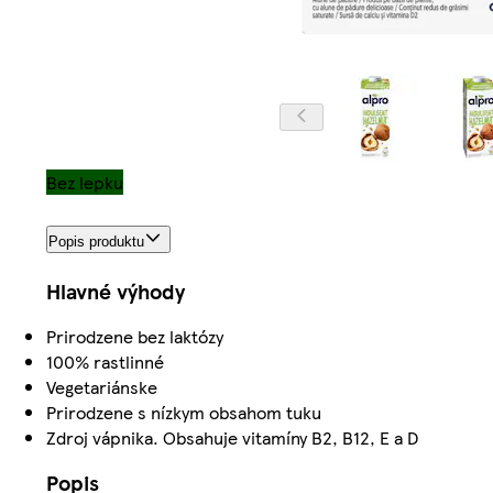
Bez lepku
Popis produktu
Hlavné výhody
Prirodzene bez laktózy
100% rastlinné
Vegetariánske
Prirodzene s nízkym obsahom tuku
Zdroj vápnika. Obsahuje vitamíny B2, B12, E a D
Popis