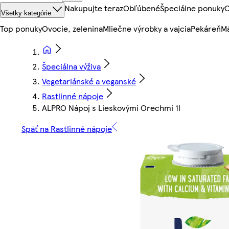
Nakupujte teraz
Obľúbené
Špeciálne ponuky
O
Všetky kategórie
Top ponuky
Ovocie, zelenina
Mliečne výrobky a vajcia
Pekáreň
Mä
Špeciálna výživa
Vegetariánské a veganské
Rastlinné nápoje
ALPRO Nápoj s Lieskovými Orechmi 1l
Späť na Rastlinné nápoje