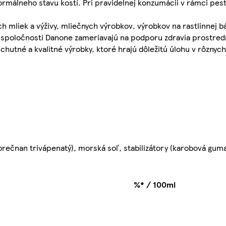
ormálneho stavu kostí. Pri pravidelnej konzumácii v rámci pest
 mliek a výživy, mliečnych výrobkov, výrobkov na rastlinnej b
vity spoločnosti Danone zameriavajú na podporu zdravia prostre
tné a kvalitné výrobky, ktoré hrajú dôležitú úlohu v rôznych 
orečnan trivápenatý), morská soľ, stabilizátory (karobová guma
%* / 100ml