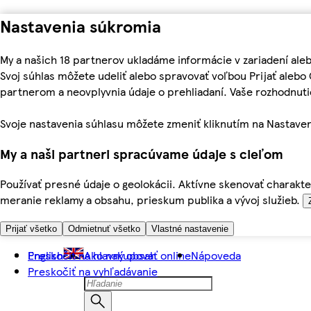
Nastavenia súkromia
My a našich 18 partnerov ukladáme informácie v zariadení ale
Svoj súhlas môžete udeliť alebo spravovať voľbou Prijať aleb
partnerom a neovplyvnia údaje o prehliadaní. Vaše rozhodnu
Svoje nastavenia súhlasu môžete zmeniť kliknutím na Nastaven
My a naši partneri spracúvame údaje s cieľom
Používať presné údaje o geolokácii. Aktívne skenovať charakter
meranie reklamy a obsahu, prieskum publika a vývoj služieb.
Prijať všetko
Odmietnuť všetko
Vlastné nastavenie
Preskočiť na hlavný obsah
English
Ako nakupovať online
Nápoveda
Preskočiť na vyhľadávanie