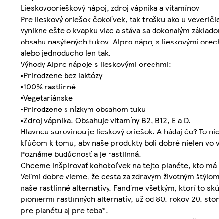
Lieskovoorieškový nápoj, zdroj vápnika a vitamínov
Pre lieskový oriešok čokoľvek, tak trošku ako u veveri
vynikne ešte o kvapku viac a stáva sa dokonalým základo
obsahu nasýtených tukov. Alpro nápoj s lieskovými orechm
alebo jednoducho len tak.
Výhody Alpro nápoje s lieskovými orechmi:
▪Prirodzene bez laktózy
▪100% rastlinné
▪Vegetariánske
▪Prirodzene s nízkym obsahom tuku
▪Zdroj vápnika. Obsahuje vitamíny B2, B12, E a D.
Hlavnou surovinou je lieskový oriešok. A hádaj čo? To nie
kľúčom k tomu, aby naše produkty boli dobré nielen vo vn
Poznáme budúcnosť a je rastlinná.
Chceme inšpirovať kohokoľvek na tejto planéte, kto má 
Veľmi dobre vieme, že cesta za zdravým životným štýlom 
naše rastlinné alternatívy. Fandíme všetkým, ktorí to 
pioniermi rastlinných alternatív, už od 80. rokov 20. s
pre planétu aj pre teba*.