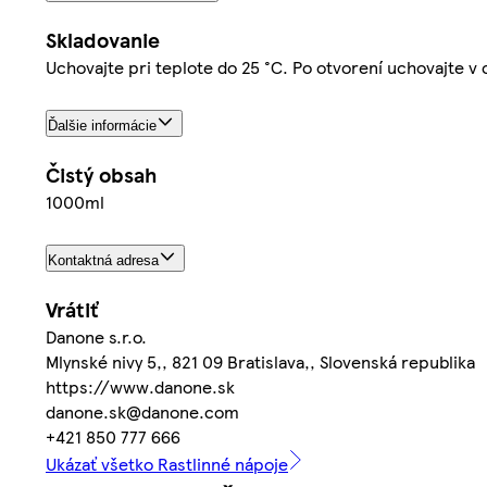
Skladovanie
Uchovajte pri teplote do 25 °C. Po otvorení uchovajte v c
Ďalšie informácie
Čistý obsah
1000ml
Kontaktná adresa
Vrátiť
Danone s.r.o.
Mlynské nivy 5,, 821 09 Bratislava,, Slovenská republika
https://www.danone.sk
danone.sk@danone.com
+421 850 777 666
Ukázať všetko Rastlinné nápoje