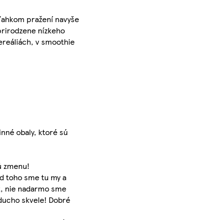
 ľahkom pražení navyše
prirodzene nízkeho
cereáliách, v smoothie
inné obaly, ktoré sú
kú zmenu!
od toho sme tu my a
ok, nie nadarmo sme
oducho skvele! Dobré