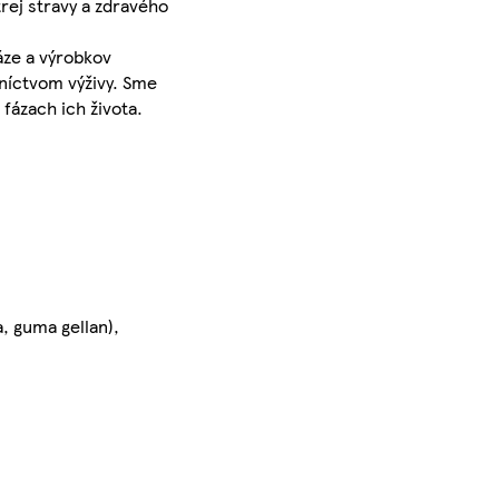
rej stravy a zdravého
áze a výrobkov
dníctvom výživy. Sme
fázach ich života.
, guma gellan),