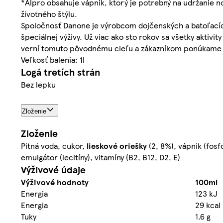
*Alpro obsahuje vápnik, ktorý je potrebný na udržanie n
životného štýlu.
Spoločnosť Danone je výrobcom dojčenských a batoľacích
špeciálnej výživy. Už viac ako sto rokov sa všetky akti
verní tomuto pôvodnému cieľu a zákazníkom ponúkame chu
Veľkosť balenia: 1l
Logá tretích strán
Bez lepku
Zloženie
Zloženie
Pitná voda, cukor,
lieskové oriešky
(2, 8%), vápnik (fosf
emulgátor (lecitíny), vitamíny (B2, B12, D2, E)
Výživové údaje
Výživové hodnoty
100ml
Energia
123 kJ
Energia
29 kcal
Tuky
1.6 g