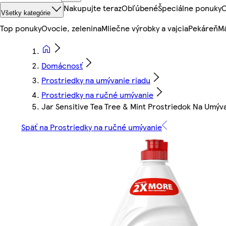
Nakupujte teraz
Obľúbené
Špeciálne ponuky
O
Všetky kategórie
Top ponuky
Ovocie, zelenina
Mliečne výrobky a vajcia
Pekáreň
Mä
Domácnosť
Prostriedky na umývanie riadu
Prostriedky na ručné umývanie
Jar Sensitive Tea Tree & Mint Prostriedok Na Umý
Späť na Prostriedky na ručné umývanie