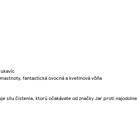
rukavíc
e mastnoty, fantastická ovocná a kvetinová vôňa
e silu čistenia, ktorú očakávate od značky Jar proti najodoln