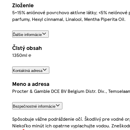
Zloženie
5-15% aniónové povrchovo aktívne látky; <5% neiónové p
parfumy, Hexyl cinnamal, Linalool, Mentha Piperita Oil.
Ďalšie informácie
Čistý obsah
1350ml ℮
Kontaktná adresa
Meno a adresa
Procter & Gamble DCE BV Belgium Distr. Div., Temselaa
Bezpečnostné informácie
Spôsobuje vážne podráždenie očí. Škodlivý pre vodné o
Niekoľko minút ich opatrne vyplachujte vodou. Zneško