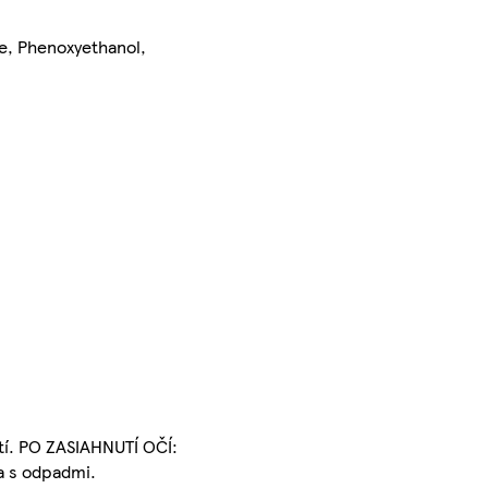
ne, Phenoxyethanol,
tí. PO ZASIAHNUTÍ OČÍ:
a s odpadmi.