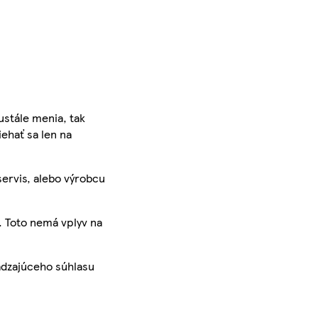
ustále menia, tak
iehať sa len na
servis, alebo výrobcu
. Toto nemá vplyv na
ádzajúceho súhlasu