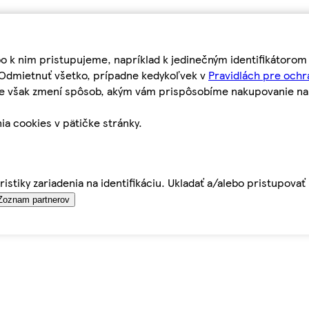
bo k nim pristupujeme, napríklad k jedinečným identifikátoro
o Odmietnuť všetko, prípadne kedykoľvek v
Pravidlách pre ochr
tie však zmení spôsob, akým vám prispôsobíme nakupovanie n
ia cookies v pätičke stránky.
istiky zariadenia na identifikáciu. Ukladať a/alebo pristupova
Zoznam partnerov