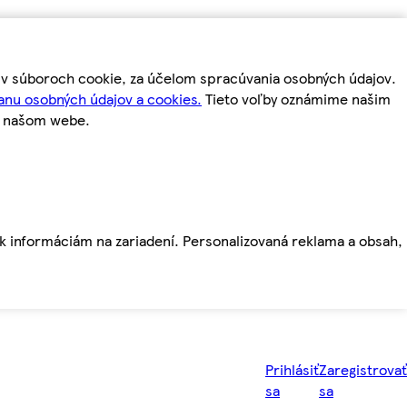
m v súboroch cookie, za účelom spracúvania osobných údajov.
anu osobných údajov a cookies.
Tieto voľby oznámime našim
a našom webe.
ť k informáciám na zariadení. Personalizovaná reklama a obsah,
Prihlásiť
Zaregistrovať
sa
sa