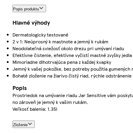
Popis produktu
Hlavné výhody
Dermatologicky testované
2 v 1: Neúprosný k mastnote a jemný k rukám
Neodolateľná sviežosť okolo drezu pri umývaní riadu
Efektívne čistenie, efektívne vyčistí mastné zvyšky jedla
Mimoriadne dlhotrvajúca pena z každej kvapky
Jemný k vašej pokožke, bez potreby použitia gumených 
Bohaté zloženie na žiarivo čistý riad, rýchle odstráneni
Popis
Prostriedok na umývanie riadu Jar Sensitive vám poskytuj
no zároveň je jemný k vašim rukám.
Veľkosť balenia: 1.35l
Zloženie