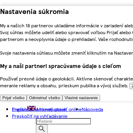
Nastavenia súkromia
My a našich 18 partnerov ukladáme informácie v zariadení ale
Svoj súhlas môžete udeliť alebo spravovať voľbou Prijať aleb
partnerom a neovplyvnia údaje o prehliadaní. Vaše rozhodnu
Svoje nastavenia súhlasu môžete zmeniť kliknutím na Nastaven
My a naši partneri spracúvame údaje s cieľom
Používať presné údaje o geolokácii. Aktívne skenovať charakter
meranie reklamy a obsahu, prieskum publika a vývoj služieb.
Prijať všetko
Odmietnuť všetko
Vlastné nastavenie
Preskočiť na hlavný obsah
English
Ako nakupovať online
Nápoveda
Preskočiť na vyhľadávanie