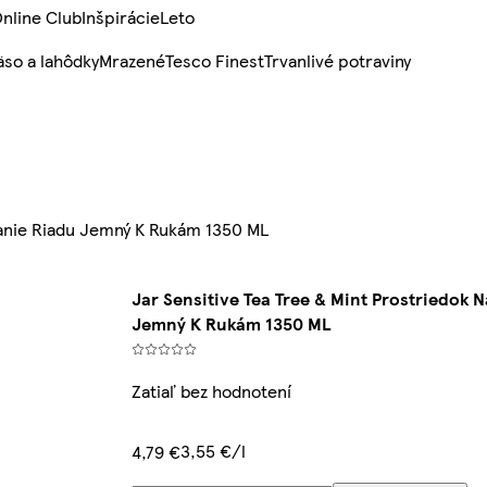
nline Club
Inšpirácie
Leto
so a lahôdky
Mrazené
Tesco Finest
Trvanlivé potraviny
vanie Riadu Jemný K Rukám 1350 ML
Jar Sensitive Tea Tree & Mint Prostriedok
Jemný K Rukám 1350 ML
Zatiaľ bez hodnotení
3,55 €/l
4,79 €