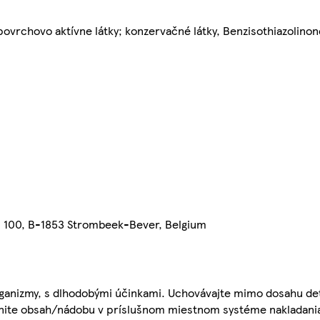
ovrchovo aktívne látky; konzervačné látky, Benzisothiazolino
n 100, B-1853 Strombeek-Bever, Belgium
rganizmy, s dlhodobými účinkami. Uchovávajte mimo dosahu de
dnite obsah/nádobu v príslušnom miestnom systéme nakladani