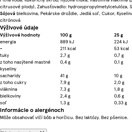
citrusové plody), Zahusťovadlo: hydroxypropylmetylcelulóza, S
Sójová
bielkovina, Pekárske droždie, Jedlá soľ, Cukor, Kyselin
citrónová
Výživové údaje
Výživové hodnoty
100 g
25 g
energia
889 kJ
224 kJ
-
211 kcal
53 kcal
tuky
2,7 g
0,7 g
z toho nasýtené mastné
0,4 g
0,1 g
kyseliny
sacharidy
41 g
10 g
z toho cukry
7,9 g
2,0 g
vláknina
7,3 g
1,8 g
bielkoviny
2,4 g
0,6 g
soľ
1,3 g
0,33 g
Informácie o alergénoch
Môže obsahovať vlčí bôb a horčicu. Bez laktózy. Bez pšenice.