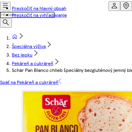
Preskočiť na hlavný obsah
Preskočiť na vyhľadávanie
Špeciálna výživa
Bez lepku
Pekáreň a cukráreň
Schär Pan Blanco chlieb špeciálny bezgluténový jemný bie
Späť na Pekáreň a cukráreň