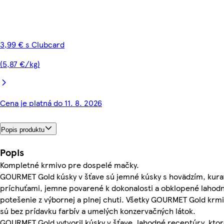
3,99 € s Clubcard
(5,87 €/kg)
Cena je platná do 11. 8. 2026
Popis produktu
Popis
Kompletné krmivo pre dospelé mačky.
GOURMET Gold kúsky v šťave sú jemné kúsky s hovädzím, kura
príchuťami, jemne povarené k dokonalosti a obklopené lahodn
potešenie z výbornej a plnej chuti. Všetky GOURMET Gold krmi
sú bez prídavku farbív a umelých konzervačných látok.
GOURMET Gold vytvoril kúsky v šťave, lahodné receptúry, kto