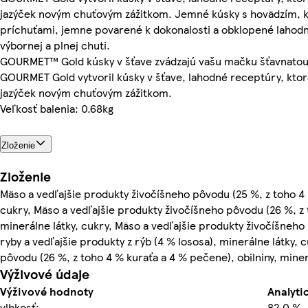
jazýček novým chuťovým zážitkom. Jemné kúsky s hovädzím, k
príchuťami, jemne povarené k dokonalosti a obklopené lahod
výbornej a plnej chuti.
GOURMET™ Gold kúsky v šťave zvádzajú vašu mačku šťavnatou
GOURMET Gold vytvoril kúsky v šťave, lahodné receptúry, kto
jazýček novým chuťovým zážitkom.
Veľkosť balenia: 0.68kg
Zloženie
Zloženie
Mäso a vedľajšie produkty živočíšneho pôvodu (25 %, z toho 4 %
cukry, Mäso a vedľajšie produkty živočíšneho pôvodu (26 %, z 
minerálne látky, cukry, Mäso a vedľajšie produkty živočíšneho 
ryby a vedľajšie produkty z rýb (4 % lososa), minerálne látky,
pôvodu (26 %, z toho 4 % kuraťa a 4 % pečene), obilniny, miner
Výživové údaje
Výživové hodnoty
Analyti
vlhkosť:
82,0 %