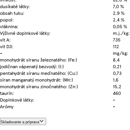
dusíkaté látky:
7,0 %
obsah tuku:
2,9 %
popol:
2,4 %
vláknina:
0,05 %
Výživné doplnkové látky:
m.j./kg:
vit A:
735
vit D3:
112
-
mg/kg:
monohydrát síranu železnatého: (Fe:)
8,4
jodičnan vápenatý bezvodý: (I:)
0,21
pentahydrát síranu meďnatého: (Cu:)
0,73
síran manganatý monohydrát: (Mn:)
1,6
monohydrát síranu zinočnatého: (Zn:)
15,2
taurín:
460
Doplnkové látky:
-
Arómy
-
Skladovanie a príprava