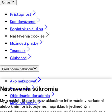
O nás
Prístupnosť
Kde dovážame
Poplatok za službu
Nastavenia cookies
Možnosti platby
Tesco.sk
Clubcard
Pred prvým nákupom
Ako nakupovať
Nastavenia súkromia
Registrácia
Objednanie doručenia
My a našich 18 partnerov ukladáme informácie v zariadení
Moje obľúbené
alebo k nim pristupujeme, napríklad k jedinečným
identifikátorom v súboroch cookie, za účelom spracúvania