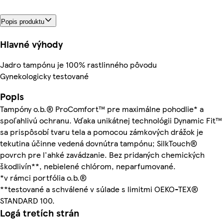
Popis produktu
Hlavné výhody
Jadro tampónu je 100% rastlinného pôvodu
Gynekologicky testované
Popis
Tampóny o.b.® ProComfort™ pre maximálne pohodlie* a
spoľahlivú ochranu. Vďaka unikátnej technológii Dynamic Fit™
sa prispôsobí tvaru tela a pomocou zámkových drážok je
tekutina účinne vedená dovnútra tampónu; SilkTouch®
povrch pre l'ahké zavádzanie. Bez pridaných chemických
škodlivín**, nebielené chlórom, neparfumované.
*v rámci portfólia o.b.®
**testované a schválené v súlade s limitmi OEKO-TEX®
STANDARD 100.
Logá tretích strán