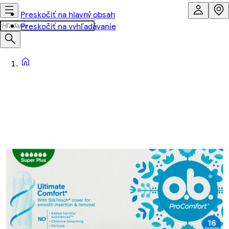
Preskočiť na hlavný obsah
Preskočiť na vyhľadávanie