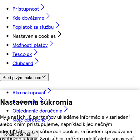
Prístupnosť
Kde dovážame
Poplatok za službu
Nastavenia cookies
Možnosti platby
Tesco.sk
Clubcard
Pred prvým nákupom
Ako nakupovať
Nastavenia súkromia
Registrácia
Objednanie doručenia
My a našich 18 partnerov ukladáme informácie v zariadení
Moje obľúbené
alebo k nim pristupujeme, napríklad k jedinečným
identifikátorom v súboroch cookie, za účelom spracúvania
Kontaktujte nás
osobných údajov. Svoj súhlas môžete udeliť alebo spravovať