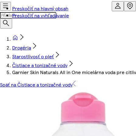
Preskočiť na hlavný obsah
Preskočiť na vyhľadávanie
Drogéria
Starostlivosť o pleť
Čistiace a tonizačné vody
Garnier Skin Naturals All in One micelárna voda pre citli
Späť na Čistiace a tonizačné vody