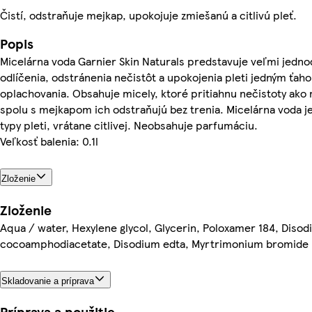
Čistí, odstraňuje mejkap, upokojuje zmiešanú a citlivú pleť.
Popis
Micelárna voda Garnier Skin Naturals predstavuje veľmi jedn
odlíčenia, odstránenia nečistôt a upokojenia pleti jedným ťah
oplachovania. Obsahuje micely, ktoré pritiahnu nečistoty ako
spolu s mejkapom ich odstraňujú bez trenia. Micelárna voda j
typy pleti, vrátane citlivej. Neobsahuje parfumáciu.
Veľkosť balenia: 0.1l
Zloženie
Zloženie
Aqua / water, Hexylene glycol, Glycerin, Poloxamer 184, Diso
cocoamphodiacetate, Disodium edta, Myrtrimonium bromide
Skladovanie a príprava
Príprava a použitie