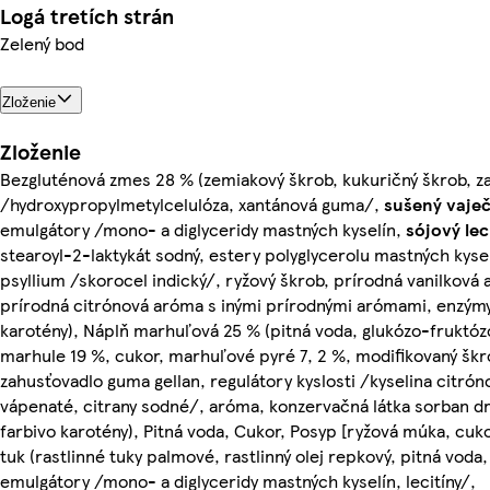
Logá tretích strán
Zelený bod
Zloženie
Zloženie
Bezgluténová zmes 28 % (zemiakový škrob, kukuričný škrob, z
/hydroxypropylmetylcelulóza, xantánová guma/,
sušený
vaje
emulgátory /mono- a diglyceridy mastných kyselín,
sójový
lec
stearoyl-2-laktykát sodný, estery polyglycerolu mastných kyse
psyllium /skorocel indický/, ryžový škrob, prírodná vanilková
prírodná citrónová aróma s inými prírodnými arómami, enzýmy
karotény), Náplň marhuľová 25 % (pitná voda, glukózo-fruktóz
marhule 19 %, cukor, marhuľové pyré 7, 2 %, modifikovaný škr
zahusťovadlo guma gellan, regulátory kyslosti /kyselina citróno
vápenaté, citrany sodné/, aróma, konzervačná látka sorban dr
farbivo karotény), Pitná voda, Cukor, Posyp [ryžová múka, cukor
tuk (rastlinné tuky palmové, rastlinný olej repkový, pitná voda,
emulgátory /mono- a diglyceridy mastných kyselín, lecitíny/,