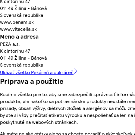
K cintorínu 47
011 49 Žilina - Bánová
Slovenská republika
www.penam.sk
www.vitacelia.sk
Meno a adresa
PEZA a.s.
K cintorínu 47
011 49 Žilina - Bánová
Slovenská republika
Ukázať všetko Pekáreň a cukráreň
Príprava a použitie
Robíme všetko pre to, aby sme zabezpečili správnosť informác
produkte, ale nakoľko sa potravinárske produkty neustále men
prísady, obsah výživy, diétnych zložiek a alergénov sa môžu zme
by ste si vždy prečítať etiketu výrobku a nespoliehať sa len na
poskytnuté na webových stránkach.
Ak máte nejaké otázky alebo sa chcete poradiť o akýchkoľvek