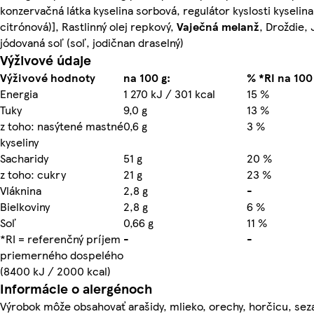
konzervačná látka kyselina sorbová, regulátor kyslosti kyselina
citrónová)], Rastlinný olej repkový,
Vaječná
melanž
, Droždie, 
jódovaná soľ (soľ, jodičnan draselný)
Výživové údaje
Výživové hodnoty
na 100 g:
% *RI na 100
Energia
1 270 kJ / 301 kcal
15 %
Tuky
9,0 g
13 %
z toho: nasýtené mastné
0,6 g
3 %
kyseliny
Sacharidy
51 g
20 %
z toho: cukry
21 g
23 %
Vláknina
2,8 g
-
Bielkoviny
2,8 g
6 %
Soľ
0,66 g
11 %
*RI = referenčný príjem
-
-
priemerného dospelého
(8400 kJ / 2000 kcal)
Informácie o alergénoch
Výrobok môže obsahovať arašidy, mlieko, orechy, horčicu, se