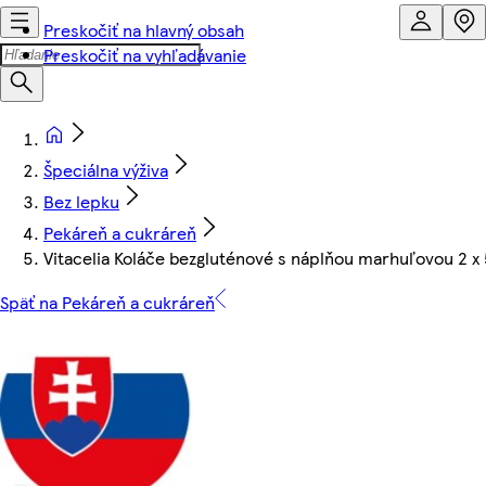
Preskočiť na hlavný obsah
Preskočiť na vyhľadávanie
Špeciálna výživa
Bez lepku
Pekáreň a cukráreň
Vitacelia Koláče bezgluténové s náplňou marhuľovou 2 x 
Späť na Pekáreň a cukráreň