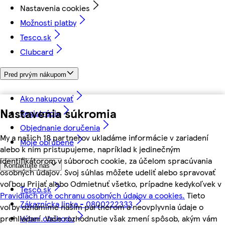
Nastavenia cookies
Možnosti platby
Tesco.sk
Clubcard
Pred prvým nákupom
Ako nakupovať
Nastavenia súkromia
Registrácia
Objednanie doručenia
My a našich 18 partnerov ukladáme informácie v zariadení
Moje obľúbené
alebo k nim pristupujeme, napríklad k jedinečným
identifikátorom v súboroch cookie, za účelom spracúvania
Kontaktujte nás
osobných údajov. Svoj súhlas môžete udeliť alebo spravovať
voľbou Prijať alebo Odmietnuť všetko, prípadne kedykoľvek v
Tesco.sk
Pravidlách pre ochranu osobných údajov a cookies.
Tieto
Zákaznícka linka - 0800222333
voľby oznámime našim partnerom a neovplyvnia údaje o
Výber obchodu
prehliadaní. Vaše rozhodnutie však zmení spôsob, akým vám