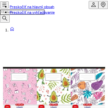
Preskočiť na hlavný obsah
Preskočiť na vyhľadávanie