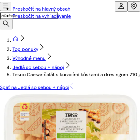
Preskočiť na hlavný obsah
Preskočiť na vyhľadávanie
Top ponuky
Výhodné menu
Jedlá so sebou + nápoj
Tesco Caesar šalát s kuracími kúskami a dresingom 210 
Späť na Jedlá so sebou + nápoj