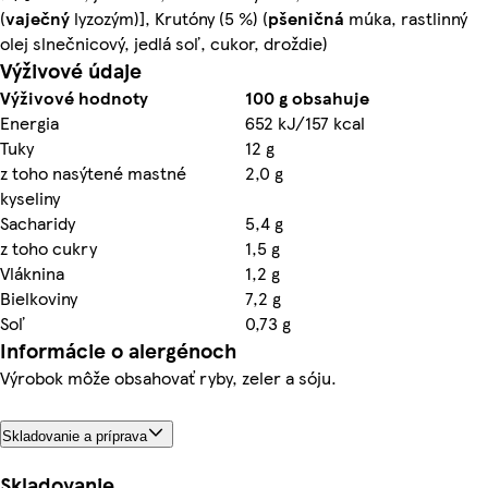
(
vaječný
lyzozým)], Krutóny (5 %) (
pšeničná
múka, rastlinný
olej slnečnicový, jedlá soľ, cukor, droždie)
Výživové údaje
Výživové hodnoty
100 g obsahuje
Energia
652 kJ/157 kcal
Tuky
12 g
z toho nasýtené mastné
2,0 g
kyseliny
Sacharidy
5,4 g
z toho cukry
1,5 g
Vláknina
1,2 g
Bielkoviny
7,2 g
Soľ
0,73 g
Informácie o alergénoch
Výrobok môže obsahovať ryby, zeler a sóju.
Skladovanie a príprava
Skladovanie