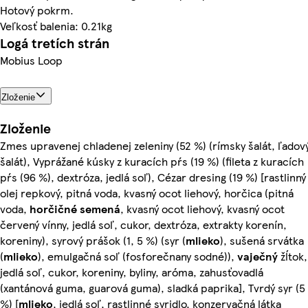
Hotový pokrm.
Veľkosť balenia: 0.21kg
Logá tretích strán
Mobius Loop
Zloženie
Zloženie
Zmes upravenej chladenej zeleniny (52 %) (rímsky šalát, ľadov
šalát), Vyprážané kúsky z kuracích pŕs (19 %) (fileta z kuracích
pŕs (96 %), dextróza, jedlá soľ), Cézar dresing (19 %) [rastlinný
olej repkový, pitná voda, kvasný ocot liehový, horčica (pitná
voda,
horčičné semená
, kvasný ocot liehový, kvasný ocot
červený vínny, jedlá soľ, cukor, dextróza, extrakty korenín,
koreniny), syrový prášok (1, 5 %) (syr (
mlieko
), sušená srvátka
(
mlieko
), emulgačná soľ (fosforečnany sodné)),
vaječný
žĺtok,
jedlá soľ, cukor, koreniny, byliny, aróma, zahusťovadlá
(xantánová guma, guarová guma), sladká paprika], Tvrdý syr (5
%) [
mlieko
, jedlá soľ, rastlinné syridlo, konzervačná látka