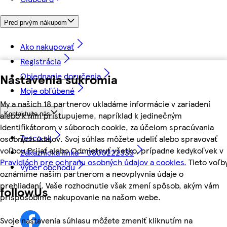
Pred prvým nákupom
Ako nakupovať
Registrácia
Objednanie doručenia
Nastavenia súkromia
Moje obľúbené
My a našich 18 partnerov ukladáme informácie v zariadení
alebo k nim pristupujeme, napríklad k jedinečným
Kontaktujte nás
identifikátorom v súboroch cookie, za účelom spracúvania
Tesco.sk
osobných údajov. Svoj súhlas môžete udeliť alebo spravovať
voľbou Prijať alebo Odmietnuť všetko, prípadne kedykoľvek v
Zákaznícka linka - 0800222333
Pravidlách pre ochranu osobných údajov a cookies.
Tieto voľb
Výber obchodu
oznámime našim partnerom a neovplyvnia údaje o
prehliadaní. Vaše rozhodnutie však zmení spôsob, akým vám
followUs
prispôsobíme nakupovanie na našom webe.
Svoje nastavenia súhlasu môžete zmeniť kliknutím na