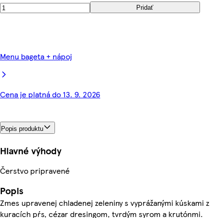
Pridať
Menu bageta + nápoj
Cena je platná do 13. 9. 2026
Popis produktu
Hlavné výhody
Čerstvo pripravené
Popis
Zmes upravenej chladenej zeleniny s vyprážanými kúskami z
kuracích pŕs, cézar dresingom, tvrdým syrom a krutónmi.