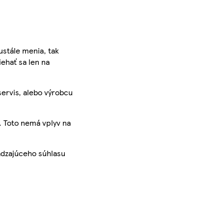
ustále menia, tak
iehať sa len na
servis, alebo výrobcu
. Toto nemá vplyv na
ádzajúceho súhlasu