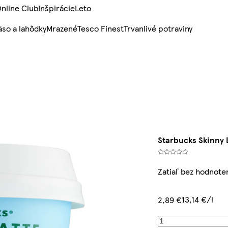
nline Club
Inšpirácie
Leto
so a lahôdky
Mrazené
Tesco Finest
Trvanlivé potraviny
Starbucks Skinny 
Zatiaľ bez hodnote
13,14 €/l
2,89 €