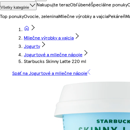
Nakupujte teraz
Obľúbené
Špeciálne ponuky
O
Všetky kategórie
Top ponuky
Ovocie, zelenina
Mliečne výrobky a vajcia
Pekáreň
Mä
Mliečne výrobky a vajcia
Jogurty
Jogurtové a mliečne nápoje
Starbucks Skinny Latte 220 ml
Späť na Jogurtové a mliečne nápoje