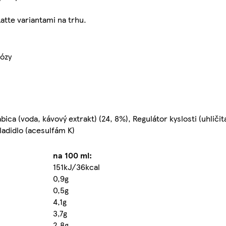
tte variantami na trhu.
tózy
ca (voda, kávový extrakt) (24, 8%), Regulátor kyslosti (uhličit
Sladidlo (acesulfám K)
na 100 ml:
151kJ/36kcal
0,9g
0,5g
4,1g
3,7g
2,8g