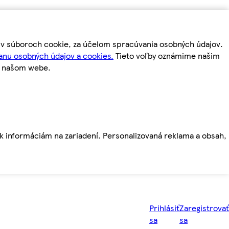
m v súboroch cookie, za účelom spracúvania osobných údajov.
anu osobných údajov a cookies.
Tieto voľby oznámime našim
a našom webe.
ť k informáciám na zariadení. Personalizovaná reklama a obsah,
Prihlásiť
Zaregistrovať
sa
sa