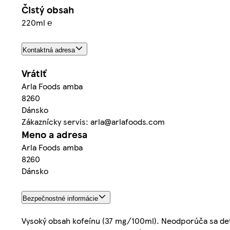
Čistý obsah
220ml ℮
Kontaktná adresa
Vrátiť
Arla Foods amba
8260
Dánsko
Zákaznícky servis: arla@arlafoods.com
Meno a adresa
Arla Foods amba
8260
Dánsko
Bezpečnostné informácie
Vysoký obsah kofeínu (37 mg/100ml). Neodporúča sa deť