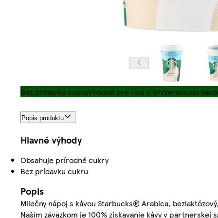
Bez prídavku cukru
Vhodné pre ľudí s intoleranciou laktó
Popis produktu
Hlavné výhody
Obsahuje prírodné cukry
Bez prídavku cukru
Popis
Mliečny nápoj s kávou Starbucks® Arabica, bezlaktózový,
Naším záväzkom je 100% získavanie kávy v partnerskej s