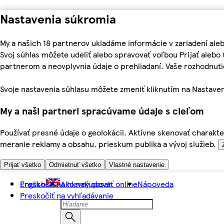
Nastavenia súkromia
My a našich 18 partnerov ukladáme informácie v zariadení ale
Svoj súhlas môžete udeliť alebo spravovať voľbou Prijať aleb
partnerom a neovplyvnia údaje o prehliadaní. Vaše rozhodnu
Svoje nastavenia súhlasu môžete zmeniť kliknutím na Nastaven
My a naši partneri spracúvame údaje s cieľom
Používať presné údaje o geolokácii. Aktívne skenovať charakter
meranie reklamy a obsahu, prieskum publika a vývoj služieb.
Prijať všetko
Odmietnuť všetko
Vlastné nastavenie
Preskočiť na hlavný obsah
English
Ako nakupovať online
Nápoveda
Preskočiť na vyhľadávanie