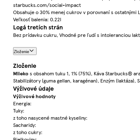
starbucks.com/social-impact
Obsahuje o 30% menej cukrov v porovnaní s ostatnými La
Veľkosť balenia: 0.22l
Logá tretích strán
Bez prídavku cukru, Vhodné pre ľudí s intoleranciou lak
Zloženie
Zloženie
Mlieko
s obsahom tuku 1, 1% (75%), Káva Starbucks® arabi
Stabilizátory (guma gellan, karagénan), Enzým (laktáza), 
Výživové údaje
Výživové hodnoty
Energia:
Tuky:
z toho nasycené mastné kyseliny:
Sacharidy:
z toho cukry:
Bielkoviny: