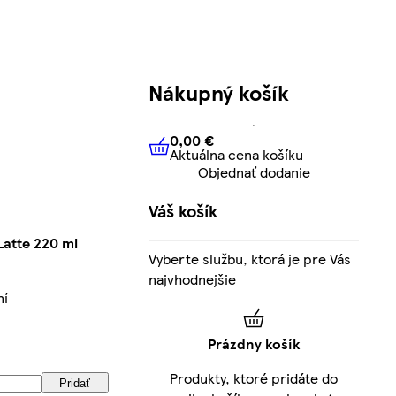
Nákupný košík
0,00 €
Aktuálna cena košíku
0,00 €
Aktuálna cena košíku
Objednať dodanie
Váš košík
Latte 220 ml
Vyberte službu, ktorá je pre Vás
najvhodnejšie
ní
Prázdny košík
Produkty, ktoré pridáte do
Pridať