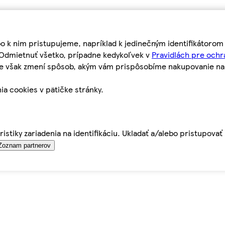
bo k nim pristupujeme, napríklad k jedinečným identifikátoro
o Odmietnuť všetko, prípadne kedykoľvek v
Pravidlách pre ochr
tie však zmení spôsob, akým vám prispôsobíme nakupovanie n
ia cookies v pätičke stránky.
istiky zariadenia na identifikáciu. Ukladať a/alebo pristupova
Zoznam partnerov