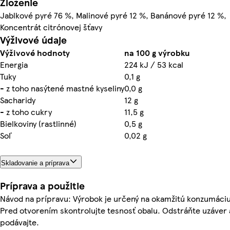
Zloženie
Jablkové pyré 76 %, Malinové pyré 12 %, Banánové pyré 12 %,
Koncentrát citrónovej šťavy
Výživové údaje
Výživové hodnoty
na 100 g výrobku
Energia
224 kJ / 53 kcal
Tuky
0,1 g
- z toho nasýtené mastné kyseliny
0,0 g
Sacharidy
12 g
- z toho cukry
11,5 g
Bielkoviny (rastlinné)
0,5 g
Soľ
0,02 g
Skladovanie a príprava
Príprava a použitie
Návod na prípravu: Výrobok je určený na okamžitú konzumáciu
Pred otvorením skontrolujte tesnosť obalu. Odstráňte uzáver 
podávajte.