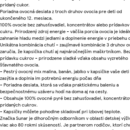
pridaný cukor.
Poriadna ovocná desiata z troch druhov ovocia pre deti od
ukončeného 12. mesiaca.
100% ovocie bez zahusťovadiel, koncentrátov alebo prídavkov
cukru. Prirodzený zdroj energie - väčšia porcia ovocia je ideál
zahnanie hladu medzi jedlami a doplnenie energie v priebehu 
Unikátna kombinácia chutí - zaujímavé kombinácie 3 druhov o
zaručia, že kapsička chutí aj najnáročnejším maškrtníkom. Be
prídavku cukrov - prirodzene sladké vďaka obsahu vyzretého
šťavnatého ovocia.
- Pestrý ovocný mix malina, banán, jablko v kapsičke vaše deti
zasýtia a doplnia im potrebnú energiu počas dňa
- Poriadna desiata, ktorá sa vďaka praktickému baleniu a
bezpečnostnému uzáveru hodí na doma aj na cesty.
- Obsahuje 100% ovocné pyré bez zahusťovadiel, koncentráto
pridaných cukrov.
- Kapsičky môžete pohodlne skladovať pri izbovej teplote.
Značka Sunar je dlhoročným odborníkom v oblasti detskej výži
viac ako 80 rokmi skúseností. Je partnerom rodičov, ktorí ch