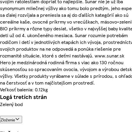
svojim ratolestiam dopriať to najlepšie. Sunar nie je už iba
synonymum mliečnej výživy ako tomu bolo predtým, jeho expe
sa ďalej rozvíjala a preniesla sa aj do ďalších kategórií ako sú
cereálne kaše, ovocné príkrmy vo vrecúškach, mäsovo-zelen
BIO príkrmy a rôzne typy desiat, všetko v najvyššej baby kvalit
deti už od 4. ukončeného mesiaca. Sunar rozumie potrebám
rodičom i detí v jednotlivých etapách ich vývoja, prostredníc
svojich produktov na ne odpovedá a ponúka riešenie pre
rozmanité situácie, ktoré s deťmi nastávajú. www.sunar.sk
Hero je medzinárodná rodinná firma s viac ako 130 ročnou
skúsenosťou so spracovaním ovocia, vývojom a výrobou detsk
výživy. Všetky produkty vyrábame v súlade s prírodou, s ohľa
na čerstvosť a v tom najčistejšom prostredí.
Veľkosť balenia: 0.12kg
Logá tretích strán
Zelený bod
Zloženie