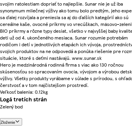
svojim ratolestiam dopriať to najlepšie. Sunar nie je už iba
synonymum mliečnej výživy ako tomu bolo predtým, jeho expe
sa ďalej rozvíjala a preniesla sa aj do ďalších kategórií ako sú
cereálne kaše, ovocné príkrmy vo vrecúškach, mäsovo-zelen
BIO príkrmy a rôzne typy desiat, všetko v najvyššej baby kvalit
deti už od 4. ukončeného mesiaca. Sunar rozumie potrebám
rodičom i detí v jednotlivých etapách ich vývoja, prostredníc
svojich produktov na ne odpovedá a ponúka riešenie pre roz
situácie, ktoré s deťmi nastávajú. www.sunar.sk
Hero je medzinárodná rodinná firma s viac ako 130 ročnou
skúsenosťou so spracovaním ovocia, vývojom a výrobou detsk
výživy. Všetky produkty vyrábame v súlade s prírodou, s ohľa
čerstvosť a v tom najčistejšom prostredí.
Veľkosť balenia: 0.12kg
Logá tretích strán
Zelený bod
Zloženie