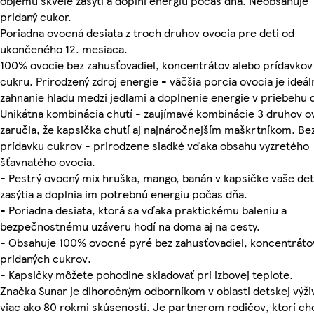
objemu skvele zasýti a doplní energiu počas dňa. Neobsahuje
pridaný cukor.
Poriadna ovocná desiata z troch druhov ovocia pre deti od
ukončeného 12. mesiaca.
100% ovocie bez zahusťovadiel, koncentrátov alebo prídavkov
cukru. Prirodzený zdroj energie - väčšia porcia ovocia je ideál
zahnanie hladu medzi jedlami a doplnenie energie v priebehu 
Unikátna kombinácia chutí - zaujímavé kombinácie 3 druhov o
zaručia, že kapsička chutí aj najnáročnejším maškrtníkom. Be
prídavku cukrov - prirodzene sladké vďaka obsahu vyzretého
šťavnatého ovocia.
- Pestrý ovocný mix hruška, mango, banán v kapsičke vaše det
zasýtia a doplnia im potrebnú energiu počas dňa.
- Poriadna desiata, ktorá sa vďaka praktickému baleniu a
bezpečnostnému uzáveru hodí na doma aj na cesty.
- Obsahuje 100% ovocné pyré bez zahusťovadiel, koncentráto
pridaných cukrov.
- Kapsičky môžete pohodlne skladovať pri izbovej teplote.
Značka Sunar je dlhoročným odborníkom v oblasti detskej výži
viac ako 80 rokmi skúseností. Je partnerom rodičov, ktorí ch