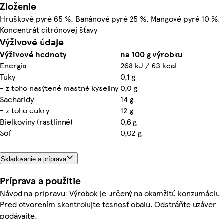
Zloženie
Hruškové pyré 65 %, Banánové pyré 25 %, Mangové pyré 10 %
Koncentrát citrónovej šťavy
Výživové údaje
Výživové hodnoty
na 100 g výrobku
Energia
268 kJ / 63 kcal
Tuky
0,1 g
- z toho nasýtené mastné kyseliny
0,0 g
Sacharidy
14 g
- z toho cukry
12 g
Bielkoviny (rastlinné)
0,6 g
Soľ
0,02 g
Skladovanie a príprava
Príprava a použitie
Návod na prípravu: Výrobok je určený na okamžitú konzumáciu
Pred otvorením skontrolujte tesnosť obalu. Odstráňte uzáver 
podávajte.