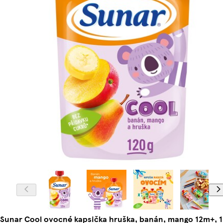
Sunar Cool ovocné kapsička hruška, banán, mango 12m+, 1