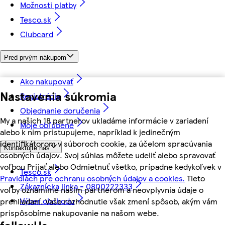
Možnosti platby
Tesco.sk
Clubcard
Pred prvým nákupom
Ako nakupovať
Nastavenia súkromia
Registrácia
Objednanie doručenia
My a našich 18 partnerov ukladáme informácie v zariadení
Moje obľúbené
alebo k nim pristupujeme, napríklad k jedinečným
identifikátorom v súboroch cookie, za účelom spracúvania
Kontaktujte nás
osobných údajov. Svoj súhlas môžete udeliť alebo spravovať
voľbou Prijať alebo Odmietnuť všetko, prípadne kedykoľvek v
Tesco.sk
Pravidlách pre ochranu osobných údajov a cookies.
Tieto
Zákaznícka linka - 0800222333
voľby oznámime našim partnerom a neovplyvnia údaje o
Výber obchodu
prehliadaní. Vaše rozhodnutie však zmení spôsob, akým vám
prispôsobíme nakupovanie na našom webe.
followUs