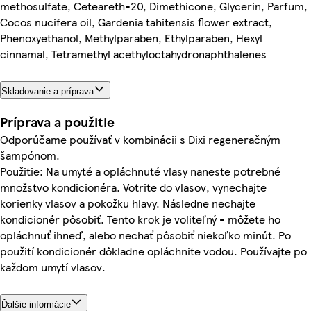
methosulfate, Ceteareth-20, Dimethicone, Glycerin, Parfum,
Cocos nucifera oil, Gardenia tahitensis flower extract,
Phenoxyethanol, Methylparaben, Ethylparaben, Hexyl
cinnamal, Tetramethyl acethyloctahydronaphthalenes
Skladovanie a príprava
Príprava a použitie
Odporúčame používať v kombinácii s Dixi regeneračným
šampónom.
Použitie: Na umyté a opláchnuté vlasy naneste potrebné
množstvo kondicionéra. Votrite do vlasov, vynechajte
korienky vlasov a pokožku hlavy. Následne nechajte
kondicionér pôsobiť. Tento krok je voliteľný - môžete ho
opláchnuť ihneď, alebo nechať pôsobiť niekoľko minút. Po
použití kondicionér dôkladne opláchnite vodou. Používajte po
každom umytí vlasov.
Ďalšie informácie