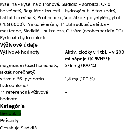
Kyselina - kyselina citrónová, Sladidlo - sorbitol, Oxid
horečnatý, Regulátor kyslosti - hydrogénuhličitan sodný,
Laktát horečnatý, Protihrudkujúca látka - polyetylénglykol
(PEG 6000), Prírodné arómy, Protihrudkujúca látka -
mastenec, Sladidlá - sukralóza, Citróza (neohesperidín DC),
Pyridoxín hydrochlorid
Výživové údaje
Výživové hodnoty
Aktiv. zložky v 1 tbl. - v 200
ml nápoja (% RVH**):
magnézium (oxid horečnatý,
375 mg (100 %)
laktát horečnatý)
vitamín B6 (pyridoxín
1,4 mg (100 %)
hydrochlorid)
** referenčná výživová
-
hodnota
Kategória
Bez cukru
Prísady
Obsahuje Sladidlá