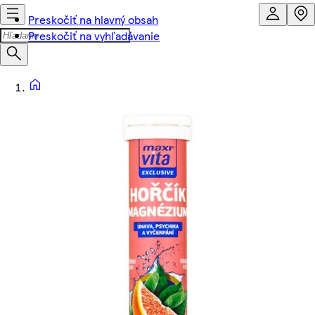
Preskočiť na hlavný obsah
Preskočiť na vyhľadávanie