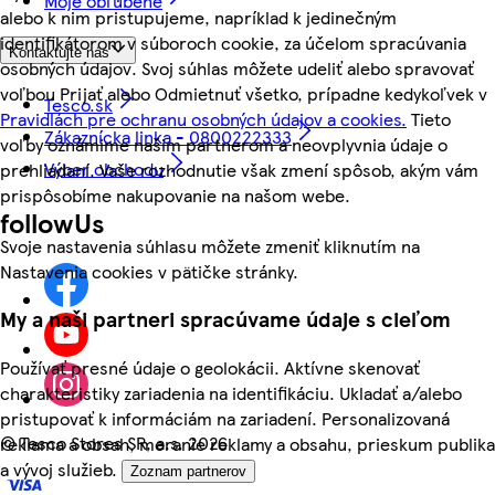
Moje obľúbené
alebo k nim pristupujeme, napríklad k jedinečným
identifikátorom v súboroch cookie, za účelom spracúvania
Kontaktujte nás
osobných údajov. Svoj súhlas môžete udeliť alebo spravovať
voľbou Prijať alebo Odmietnuť všetko, prípadne kedykoľvek v
Tesco.sk
Pravidlách pre ochranu osobných údajov a cookies.
Tieto
Zákaznícka linka - 0800222333
voľby oznámime našim partnerom a neovplyvnia údaje o
Výber obchodu
prehliadaní. Vaše rozhodnutie však zmení spôsob, akým vám
prispôsobíme nakupovanie na našom webe.
followUs
Svoje nastavenia súhlasu môžete zmeniť kliknutím na
Nastavenia cookies v pätičke stránky.
My a naši partneri spracúvame údaje s cieľom
Používať presné údaje o geolokácii. Aktívne skenovať
charakteristiky zariadenia na identifikáciu. Ukladať a/alebo
pristupovať k informáciám na zariadení. Personalizovaná
©
Tesco Stores SR, a.s. 2026
reklama a obsah, meranie reklamy a obsahu, prieskum publika
a vývoj služieb.
Zoznam partnerov