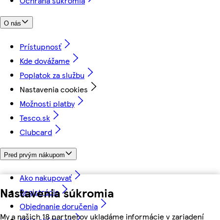
Ochrana súkromia
O nás
Prístupnosť
Kde dovážame
Poplatok za službu
Nastavenia cookies
Možnosti platby
Tesco.sk
Clubcard
Pred prvým nákupom
Ako nakupovať
Nastavenia súkromia
Registrácia
Objednanie doručenia
My a našich 18 partnerov ukladáme informácie v zariadení