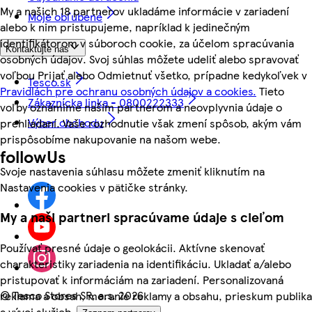
My a našich 18 partnerov ukladáme informácie v zariadení
Moje obľúbené
alebo k nim pristupujeme, napríklad k jedinečným
identifikátorom v súboroch cookie, za účelom spracúvania
Kontaktujte nás
osobných údajov. Svoj súhlas môžete udeliť alebo spravovať
voľbou Prijať alebo Odmietnuť všetko, prípadne kedykoľvek v
Tesco.sk
Pravidlách pre ochranu osobných údajov a cookies.
Tieto
Zákaznícka linka - 0800222333
voľby oznámime našim partnerom a neovplyvnia údaje o
Výber obchodu
prehliadaní. Vaše rozhodnutie však zmení spôsob, akým vám
prispôsobíme nakupovanie na našom webe.
followUs
Svoje nastavenia súhlasu môžete zmeniť kliknutím na
Nastavenia cookies v pätičke stránky.
My a naši partneri spracúvame údaje s cieľom
Používať presné údaje o geolokácii. Aktívne skenovať
charakteristiky zariadenia na identifikáciu. Ukladať a/alebo
pristupovať k informáciám na zariadení. Personalizovaná
©
Tesco Stores SR, a.s. 2026
reklama a obsah, meranie reklamy a obsahu, prieskum publika
a vývoj služieb.