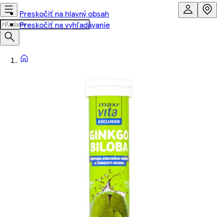
Preskočiť na hlavný obsah
Preskočiť na vyhľadávanie