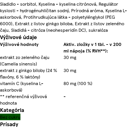
Sladidlo - sorbitol, Kyselina - kyselina citrónová, Regulátor
kyslosti - hydrogénuhličitan sodný, Prírodná aróma, Kyselina L-
askorbová, Protihrudkujúca látka - polyetylénglykol (PEG
6000), Extrakt z listov ginkgo biloba, Extrakt z listov zeleného
čaju, Sladidlá - citróza (neohesperidín DC), sukralóza
Výživové údaje
Výživové hodnoty
Aktiv. zložky v 1 tbl. - v 200
ml nápoja (% RVH**):
extrakt zo zeleného čaju
30 mg
(Camelia sinensis)
extrakt z ginkgo biloby (24 %
30 mg
flavóny, 6 % laktóny)
vitamín C (kyselina L-
80 mg (100 %)
askorbová)
** referenčná výživová
-
hodnota
Kategória
Bez cukru
Prísady