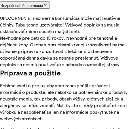
Bezpečnostné informácie
UPOZORNENIE: nadmerná konzumácia môže mať laxatívne
účinky. Tubu tesne uzatvárajte! Výživové doplnky sa musia
uskladňovať mimo dosahu malých detí.
Nevhodné pre deti do 15 rokov. Nevhodné pre tehotné a
dojčiace ženy. Osoby s poruchami krvnej zrážanlivosti by mali
užívanie prípravku konzultovať s lekárom. Ustanovená
odporúčaná denná dávka sa nesmie presiahnuť. Výživové
doplnky sa nesmú používať ako náhrada rozmanitej stravy.
Príprava a použitie
Robíme všetko pre to, aby sme zabezpečili správnosť
informácií o produkte, ale nakoľko sa potravinárske produkty
neustále menia, tak prísady, obsah výživy, diétnych zložiek a
alergénov sa môžu zmeniť. Mali by ste si vždy prečítať etiketu
výrobku a nespoliehať sa len na informácie poskytnuté na
webových stránkach.