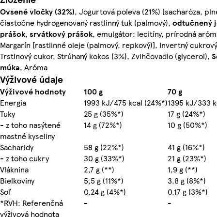
Ovsené vločky (32%)
, Jogurtová poleva (21%) [sacharóza, pln
čiastočne hydrogenovaný rastlinný tuk (palmový),
odtučnený 
prášok
,
srvátkový prášok
, emulgátor: lecitíny, prírodná aróm
Margarín [rastlinné oleje (palmový, repkový)], Invertný cukrový
Trstinový cukor, Strúhaný kokos (3%), Zvlhčovadlo (glycerol),
S
múka
, Aróma
Výživové údaje
Výživové hodnoty
100 g
70 g
Energia
1993 kJ/475 kcal (24%*)
1395 kJ/333 k
Tuky
25 g (35%*)
17 g (24%*)
- z toho nasýtené
14 g (72%*)
10 g (50%*)
mastné kyseliny
Sacharidy
58 g (22%*)
41 g (16%*)
- z toho cukry
30 g (33%*)
21 g (23%*)
Vláknina
2,7 g (**)
1,9 g (**)
Bielkoviny
5,5 g (11%*)
3,8 g (8%*)
Soľ
0,24 g (4%*)
0,17 g (3%*)
*RVH: Referenčná
-
-
výživová hodnota