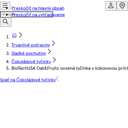
Preskočiť na hlavný obsah
Preskočiť na vyhľadávanie
Trvanlivé potraviny
Sladké pochutiny
Čokoládové tyčinky
BioTechUSA Oat&Fruits ovsená tyčinka s kokosovou príc
Späť na Čokoládové tyčinky