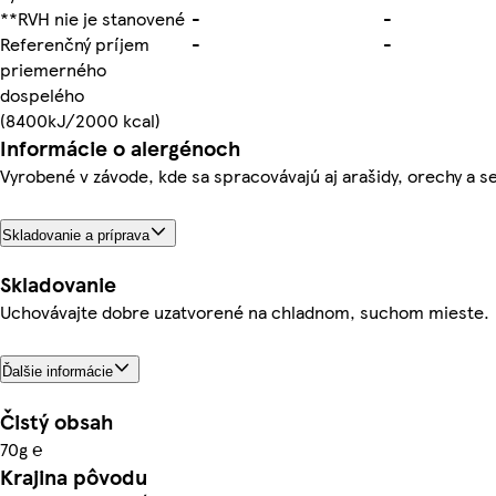
**RVH nie je stanovené
-
-
Referenčný príjem
-
-
priemerného
dospelého
(8400kJ/2000 kcal)
Informácie o alergénoch
Vyrobené v závode, kde sa spracovávajú aj arašidy, orechy a s
Skladovanie a príprava
Skladovanie
Uchovávajte dobre uzatvorené na chladnom, suchom mieste.
Ďalšie informácie
Čistý obsah
70g ℮
Krajina pôvodu