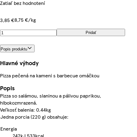
Zatiaľ bez hodnotení
8,75 €/kg
3,85 €
Pridať
Popis produktu
Hlavné výhody
Pizza pečená na kameni s barbecue omáčkou
Popis
Pizza so salámou, slaninou a pálivou paprikou,
hlbokozmrazená.
Veľkosť balenia: 0.44kg
Jedna porcia (220 g) obsahuje:
Energia
242kJ
533kcal