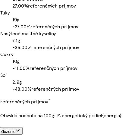
27.00%
referenčných príjmov
Tuky
19g
-
27.00%
referenčných príjmov
Nasýtené mastné kyseliny
7.1g
-
35.00%
referenčných príjmov
Cukry
10g
-
11.00%
referenčných príjmov
Soľ
2.9g
-
48.00%
referenčných príjmov
*
referenčných príjmov
Obvyklá hodnota na 100g: % energetický podiel{energia}
Zloženie