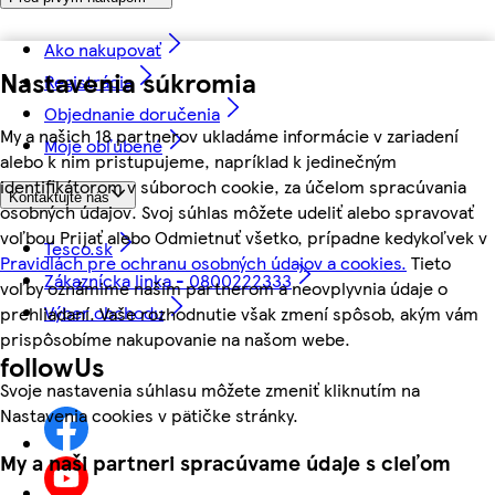
Ako nakupovať
Nastavenia súkromia
Registrácia
Objednanie doručenia
My a našich 18 partnerov ukladáme informácie v zariadení
Moje obľúbené
alebo k nim pristupujeme, napríklad k jedinečným
identifikátorom v súboroch cookie, za účelom spracúvania
Kontaktujte nás
osobných údajov. Svoj súhlas môžete udeliť alebo spravovať
voľbou Prijať alebo Odmietnuť všetko, prípadne kedykoľvek v
Tesco.sk
Pravidlách pre ochranu osobných údajov a cookies.
Tieto
Zákaznícka linka - 0800222333
voľby oznámime našim partnerom a neovplyvnia údaje o
Výber obchodu
prehliadaní. Vaše rozhodnutie však zmení spôsob, akým vám
prispôsobíme nakupovanie na našom webe.
followUs
Svoje nastavenia súhlasu môžete zmeniť kliknutím na
Nastavenia cookies v pätičke stránky.
My a naši partneri spracúvame údaje s cieľom