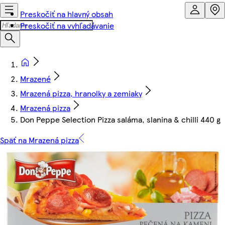
Preskočiť na hlavný obsah
Preskočiť na vyhľadávanie
Mrazené
Mrazená pizza, hranolky a zemiaky
Mrazená pizza
Don Peppe Selection Pizza saláma, slanina & chilli 440 g
Späť na Mrazená pizza