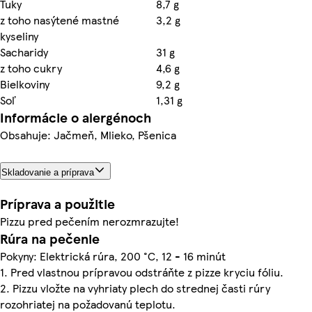
Tuky
8,7 g
z toho nasýtené mastné
3,2 g
kyseliny
Sacharidy
31 g
z toho cukry
4,6 g
Bielkoviny
9,2 g
Soľ
1,31 g
Informácie o alergénoch
Obsahuje: Jačmeň, Mlieko, Pšenica
Skladovanie a príprava
Príprava a použitie
Pizzu pred pečením nerozmrazujte!
Rúra na pečenie
Pokyny: Elektrická rúra, 200 °C, 12 - 16 minút
1. Pred vlastnou prípravou odstráňte z pizze kryciu fóliu.
2. Pizzu vložte na vyhriaty plech do strednej časti rúry
rozohriatej na požadovanú teplotu.