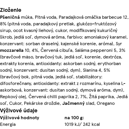
Zloženie
Pšeničná
múka, Pitná voda, Paradajková omáčka barbecue 12,
8% (pitná voda, paradajkový pretlak, glukózo-fruktózový
sirup, ocot kvasný liehový, cukor, modifikovaný kukuričný
škrob, jedlá soľ, dymová aróma, farbivo: amoniakový karamel,
konzervant: sorban draselný, kajenské korenie, aróma), Syr
mozzarella
10, 4%, Červená cibuľa, Saláma pepperoni 5, 3%
(bravčové mäso, bravčový tuk, jedlá soľ, korenie, dextróza,
extrakty korenia, antioxidanty: askorban sodný, erythorban
sodný, konzervant: dusitan sodný, dym), Slanina 4, 5%
(bravčový bok, pitná voda, jedlá soľ, stabilizátory:
difosforečnany, antioxidanty: extrakt z rozmarínu, kyselina L-
askorbová, konzervant: dusitan sodný, dymová aróma, dym),
Repkový olej, Červená chilli paprika 2, 7%, Žltá paprika, Jedlá
soľ, Cukor, Pekárske droždie,
Jačmenný
slad, Oregano
Výživové údaje
Výživové hodnoty
na 100 g:
Energia
1019 kJ/ 242 kcal