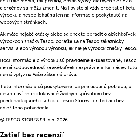
neustále menia, tak prísady, obsah výživy, diétnych zložiek a
alergénov sa môžu zmeniť. Mali by ste si vždy prečítať etiketu
výrobku a nespoliehať sa len na informácie poskytnuté na
webových stránkach.
Ak máte nejaké otázky alebo sa chcete poradiť o akýchkoľvek
výrobkoch značky Tesco, obráťte sa na Tesco zákaznícky
servis, alebo výrobcu výrobku, ak nie je výrobok značky Tesco.
Hoci informácie o výrobku sú pravidelne aktualizované, Tesco
nemá zodpovednosť za akékoľvek nesprávne informácie. Toto
nemá vplyv na Vaše zákonné práva.
Tieto informácie sú poskytované iba pre osobnú potrebu, a
nesmú byť reprodukované žiadnym spôsobom bez
predchádzajúceho súhlasu Tesco Stores Limited ani bez
náležitého potvrdenia.
© TESCO STORES SR, a.s. 2026
Zatiaľ bez recenzií